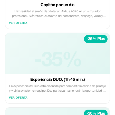
Capitán por un día
Haz realidad el sueño de pilotar un Airbus A320 en un simulador
profesional. Siéntate en el asiento del comandante, despega, vuela y
aterriza acompañado por un instructor experto. Una experiencia
VER OFERTA
inolvidable para amantes de la aviación, ideal para regalar o vivir en
primera persona.
-35% Plus
-35%
Experiencia DUO, (1h 45 min.)
La experiencia del Duo está diseñada para compartir la cabina de pilotaje
y vivir la aviación en equipo. Dos participantes tendrán la oportunidad de
tomar el control del Airbus A320 e intercambiar los papeles entre sí; uno
VER OFERTA
como capitán y otro como primer oficial, después cambiarán sus
posiciones.
-30% Plus