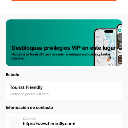
Desbloquea privilegios VIP en este lugar
Reclama tu Tourist ID para acceder a ventajas exclusivas y tarifas
directas.
Estado
Tourist Friendly
verificado por tourist.com
Información de contacto
Sitio web
https://www.heronfly.com/