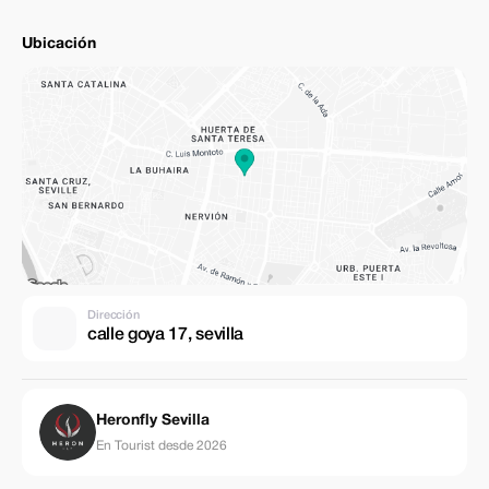
Ubicación
Dirección
calle goya 17, sevilla
Heronfly Sevilla
En Tourist desde 2026