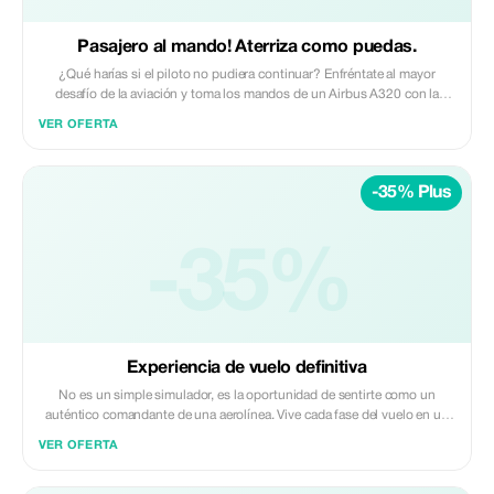
Pasajero al mando! Aterriza como puedas.
¿Qué harías si el piloto no pudiera continuar? Enfréntate al mayor
desafío de la aviación y toma los mandos de un Airbus A320 con la
ayuda de un instructor. Una experiencia llena de emoción para 1 o 2
VER OFERTA
personas, donde cada decisión puede marcar la diferencia.
-35% Plus
-35%
Experiencia de vuelo definitiva
No es un simple simulador, es la oportunidad de sentirte como un
auténtico comandante de una aerolínea. Vive cada fase del vuelo en un
Airbus A320 profesional, toma decisiones, supera situaciones reales y
VER OFERTA
experimenta la emoción de llevar cientos de vidas bajo tu
responsabilidad. Una aventura única.