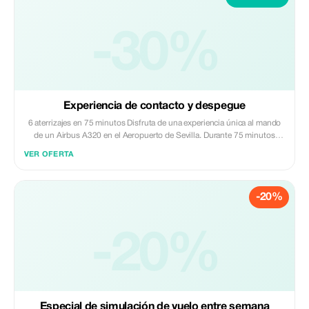
-30%
Experiencia de contacto y despegue
6 aterrizajes en 75 minutos Disfruta de una experiencia única al mando
de un Airbus A320 en el Aeropuerto de Sevilla. Durante 75 minutos
realizarás un circuito continuo de despegues y aterrizajes, tal como lo
VER OFERTA
hacen los pilotos durante su entrenamiento en la vida real. Tras un
primer despegue, llevarás a cabo varias maniobras tipo "tocar y volver".
-20%
-20%
Especial de simulación de vuelo entre semana