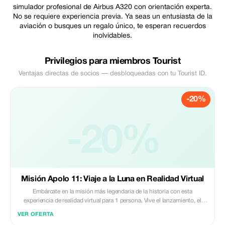
simulador profesional de Airbus A320 con orientación experta.
No se requiere experiencia previa. Ya seas un entusiasta de la
aviación o busques un regalo único, te esperan recuerdos
inolvidables.
Privilegios para miembros Tourist
Ventajas directas de socios — desbloqueadas con tu Tourist ID.
-20%
-20%
Misión Apolo 11: Viaje a la Luna en Realidad Virtual
Embárcate en la misión más legendaria de la historia con esta
experiencia de realidad virtual para 1 persona. Vive el lanzamiento, el
viaje espacial y el alunizaje del Apolo 11 con un realismo sorprendente.
VER OFERTA
Una aventura inmersiva que te hará sentir como un auténtico astronauta.