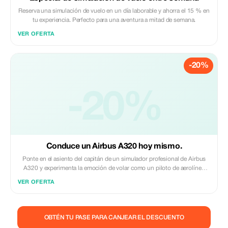
Reserva una simulación de vuelo en un día laborable y ahorra el 15 % en
tu experiencia. Perfecto para una aventura a mitad de semana.
VER OFERTA
-20%
-20%
Conduce un Airbus A320 hoy mismo.
Ponte en el asiento del capitán de un simulador profesional de Airbus
A320 y experimenta la emoción de volar como un piloto de aerolínea
real. Guiado por un instructor experto, despegarás, volarás y aterrizarás
VER OFERTA
con confianza. Una aventura única de una hora y el regalo perfecto para
los entusiastas de la aviación.
OBTÉN TU PASE PARA CANJEAR EL DESCUENTO