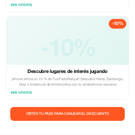
emocionantes acertijos y vive aventuras para familias, amigos o equipos;
VER OFERTA
puedes empezar cuando quieras y es muy divertido.
-10%
-10%
Descubre lugares de interés jugando
¡Ahorra ahora un 10 % en FunFactsRally.at! Descubre Viena, Salzburgo,
Graz o Innsbruck de forma lúdica con tu smartphone, resuelve
emocionantes acertijos y vive aventuras para familias, amigos o equipos;
VER OFERTA
puedes empezar cuando quieras y te lo pasarás genial.
OBTÉN TU PASE PARA CANJEAR EL DESCUENTO