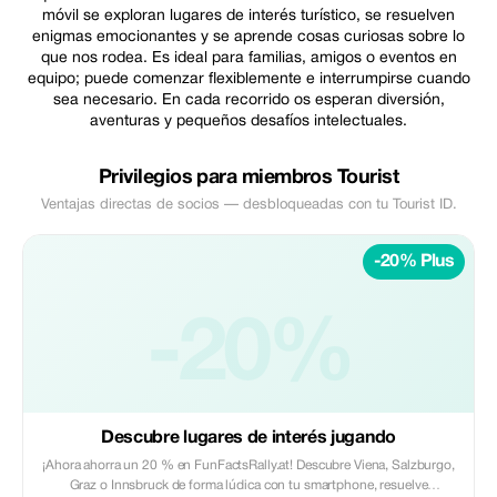
móvil se exploran lugares de interés turístico, se resuelven
enigmas emocionantes y se aprende cosas curiosas sobre lo
que nos rodea. Es ideal para familias, amigos o eventos en
equipo; puede comenzar flexiblemente e interrumpirse cuando
sea necesario. En cada recorrido os esperan diversión,
aventuras y pequeños desafíos intelectuales.
Privilegios para miembros Tourist
Ventajas directas de socios — desbloqueadas con tu Tourist ID.
-20% Plus
-20%
Descubre lugares de interés jugando
¡Ahora ahorra un 20 % en FunFactsRally.at! Descubre Viena, Salzburgo,
Graz o Innsbruck de forma lúdica con tu smartphone, resuelve