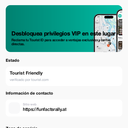
Desbloquea privilegios VIP en este lugar
Reclama tu Tourist ID para acceder a ventajas exclusivas y tarifas
directas.
Estado
Tourist Friendly
verificado por tourist.com
Información de contacto
Sitio web
https://funfactsrally.at