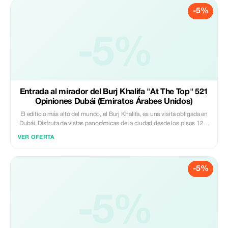
lago y disfrutar así de unas aún mejores vistas sin obstáculos del
-5%
espectáculo de luces de la Fuente de Dubái. Vea el espectáculo de luces
de la Fuente de Dubái desde el paseo marítimo del puente Una excelente
manera de pasar tiempo fuera durante la noche en Dubái si le falta
tiempo Elija entre varias horas de los espectáculos durante la tarde y la
-5%
noche Mejore su entrada para ver el espectáculo de luces desde el lago
en un paseo en barco
Entrada al mirador del Burj Khalifa "At The Top" 521
Opiniones Dubái (Emiratos Árabes Unidos)
El edificio más alto del mundo, el Burj Khalifa, es una visita obligada en
Dubái. Disfruta de vistas panorámicas de la ciudad desde los pisos 124,
125 y 148 con esta entrada para visitar «At The Top». Sube hasta arriba
VER OFERTA
en ascensores rápidos, observa tu entorno con telescopios potentes y
disfruta de una experiencia inmersiva de realidad virtual sobrevolando
las nubes.Sube al Burj Khalifa con entradas para entrar por «At The
-5%
Top»Obtén unas vistas sin interrupciones de 360 ° de Dubái y sus
alrededoresGuarda recuerdos de tu experiencia gracias a la conexión
WiFi gratuitaRecorre el piso 148 con un embajador invitado
-5%