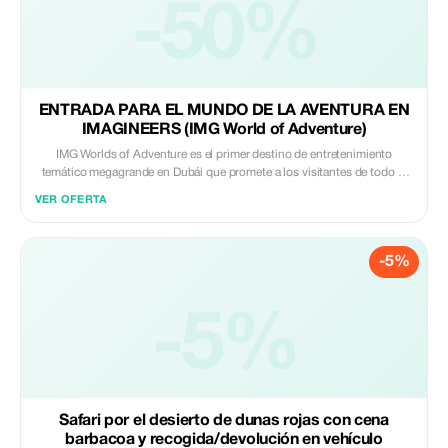
entretenimiento inspirados en trece exitosos éxitos de taquilla de
-50%
Hollywood. Disfruta de la fiebre hollywoodiense en uno de los mayores
parques temáticos de Dubái, Motiongate Dubái. Motiongate Dubái tiene
todos los elementos necesarios para hacer tu viaje dramático,
emocionante e inolvidable.
ENTRADA PARA EL MUNDO DE LA AVENTURA EN
IMAGINEERS (IMG World of Adventure)
IMG Worlds of Adventure es el primer destino de entretenimiento
temático megagrande en Dubái que promete a los visitantes de todo el
mundo la emoción de seis zonas épicas de aventura en un solo lugar.
VER OFERTA
Dos de las seis zonas representan marcas globales reconocidas como
Cartoon Network y Marvel, mientras que IMG Boulevard y Lost Valley -
Aventura con Dinosaurios, Haunted Hotel e IMG Kids Zone son
-5%
conceptos originales creados por el Grupo IMG. IMG Worlds of
Adventure es el mayor destino de entretenimiento temático cubierto del
mundo, con una superficie superior a 1,5 millones de pies cuadrados.
Con capacidad para recibir más de 20 000 invitados al día, este destino
-5%
cuenta con una oferta única de montañas rusas llenas de adrenalina,
atracciones emocionantes y experiencias escalofriantes basadas en
personajes populares de Cartoon Network, icónicos superhéroes de
Marvel y dinosaurios aterradores.
Safari por el desierto de dunas rojas con cena
barbacoa y recogida/devolución en vehículo