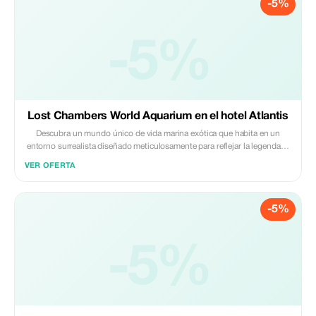
-5%
piscinas de olas, río lento y olas de surf; además de restaurantes y
tiendas. Adáptalo con traslados privados para mayor comodidad.
-5%
Lost Chambers World Aquarium en el hotel Atlantis
Descubra un mundo único de vida marina exótica que habita en un
entorno surrealista diseñado meticulosamente para reflejar la legendaria
ciudad perdida de la Atlántida. Aquí puede presenciar la belleza y el
VER OFERTA
esplendor de la mítica ciudad de la Atlántida. Diseñada para reflejar las
escenas submarinas de cómo sería la Atlántida ahora, esta exhibición
marina casi hace revivir la ciudad junto con su hermosa fauna acuática.
-5%
-5%