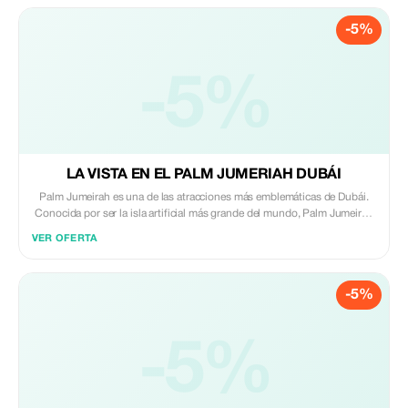
disfrutar vistas incomparables del casco antiguo por un lado y Nueva
-5%
Dubái por otro.
-5%
LA VISTA EN EL PALM JUMERIAH DUBÁI
Palm Jumeirah es una de las atracciones más emblemáticas de Dubái.
Conocida por ser la isla artificial más grande del mundo, Palm Jumeirah
tiene forma de palmera. Cada uno de los 16 penachos de la isla en forma
VER OFERTA
de palma alberga hoteles de lujo, hermosas villas, boutiques y centros
comerciales de alta gama, playas prístinas, etc. Además, está el hotel
Atlantis the Palm, que es la joya de la corona de la isla. The View es la
-5%
plataforma de observación en el piso 52 de la Torre Palm, junto al centro
comercial Nakheel. La entrada al edificio se encuentra en el techo del
centro comercial, desde donde se toma el ascensor hasta la plataforma
de observación que está a 240 metros sobre la isla en forma de palma.
-5%
Antes de hacer el viaje de 3 minutos hacia arriba para llegar a la
plataforma, puedes visitar el museo interactivo y la galería que te
contarán la historia sobre la creación de Palm Jumeirah. Una vez que