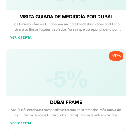
VISITA GUIADA DE MEDIODÍA POR DUBÁI
Los Emiratos Árabes Unidos son un increíble destino vacacional lleno
de maravillosos lugares y sonidos. Ya sea que viaje por placer o por
negocios, le ayudamos a explorar la verdadera esencia de los atractivos
VER OFERTA
escénicos, históricos, modernos y dinámicos de Dubái, Abu Dabi y otros
emiratos de los EAU con nuestros guías turísticos multilingües
profesionales, experimentados y bien cultos, quienes incluso conocen
-5%
todos los rincones de este encantador destino. Además de los puntos
clave de interés en los EAU, nuestros guías turísticos también lo llevarán
a algunos de los tesoros ocultos del país así como a sitios alternativos.
-5%
DUBAI FRAME
Vea Dubái desde una perspectiva diferente en la atracción más nueva de
la ciudad: el Arco de Dubái (Dubai Frame). Con esta entrada tendrá
acceso al museo y galería estructurales para aprender sobre la evolución
VER OFERTA
de Dubái desde un humilde pueblo pesquero hasta convertirse en una
metrópolis moderna. Luego tome el ascensor hacia el puente para