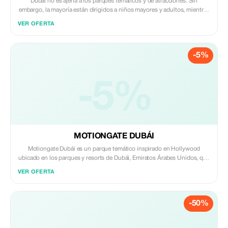
Dubái no es ajena a los parques temáticos y de atracciones. Sin
embargo, la mayoría están dirigidos a niños mayores y adultos, mientras
que una pequeña área está dedicada a los más pequeños. Como parte
VER OFERTA
del complejo Dubái Parks & Resorts, el parque Legoland en Dubái está
diseñado para niños entre 2 y 12 años. Se distribuyen seis zonas
increíbles e interactivas por un área de tres millones de pies cuadrados.
-5%
Aquí podrás disfrutar de casi cuarenta emocionantes atracciones y
lugares de interés. También encontrarás numerosos restaurantes y
tiendas aquí. Consulta información sobre las áreas o tierras de este
-5%
increíble parque temático.
MOTIONGATE DUBÁI
Motiongate Dubái es un parque temático inspirado en Hollywood
ubicado en los parques y resorts de Dubái, Emiratos Árabes Unidos, que
muestra áreas temáticas y atracciones basadas en DreamWorks
VER OFERTA
Animation, Columbia Pictures, Lionsgate y Los Pitufos; se inauguró el
16 de diciembre de 2016. Vive la magia de Hollywood en medio del
desierto con Motiongate Dubái, el mayor parque temático inspirado en
-50%
Hollywood en Oriente Medio. Como parte de Parques y Resorts de
Dubái, Motiongate cuenta con cinco zonas separadas, 27 atracciones,
áreas interactivas para jugar y muchos espectáculos en vivo y