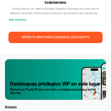
todoterreno
Embárcate en un viaje inolvidable desde el día hasta la noche por el
desierto de Dubái. Disfruta de la emoción de conducir por las dunas de
arena roja y siente la hospitalidad de un campamento beduino en el
VER OFERTA
desierto, donde podrás participar en actividades culturales interactivas y
deleitarte con un delicioso bufé de barbacoa. Salga de la bulliciosa
ciudad y adéntrese en el tranquilo desierto a bordo de un todoterreno o
Land Cruiser. Cuando llegue, disfrute de una parada para descansar y
OBTÉN TU PASE PARA CANJEAR EL DESCUENTO
haga un paseo opcional en cuatrimoto mientras otros convoyes se
ponen al día. Continúe hacia el campamento y sea recibido con café
árabe, dulces y dátiles. Salude a los camellos residentes del
campamento y, si lo desea, dé un paseo en camello por la arena. Durante
su estancia en el campamento, puede fumar shisha, hacer pintura de
henna y conocer al experto residente en halcones y su fiel ave. La
barbacoa bufé comienza al atardecer. Mientras come, diviértase con
bailes tradicionales que se realizan en el escenario central. Termine su
cena con broche de oro degustando varios postres locales.
Desbloquea privilegios VIP en este lugar
Reclama tu Tourist ID para acceder a ventajas exclusivas y tarifas
directas.
Estado