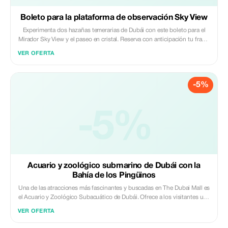
llegues a la plataforma, podrás ver una vista de 360 grados de Palm
Jumeirah, el horizonte de Dubái y el golfo Arábigo.
Boleto para la plataforma de observación Sky View
Experimenta dos hazañas temerarias de Dubái con este boleto para el
Mirador Sky View y el paseo en cristal. Reserva con anticipación tu franja
horaria ideal e indícate al hotel Address Sky View del centro. Sube en el
VER OFERTA
ascensor panorámico hasta el piso 42 y camina por el pasillo acristalado
de 82 pies (25 metros) que ofrece vistas deslumbrantes de la ciudad.
Finalmente, resbala por el tobogán de cristal hacia el piso inferior
-5%
volando a través de lo que parece ser el cielo para vivir una experiencia
emocionante como nunca antes.
-5%
Acuario y zoológico submarino de Dubái con la
Bahía de los Pingüinos
Una de las atracciones más fascinantes y buscadas en The Dubai Mall es
el Acuario y Zoológico Subacuático de Dubái. Ofrece a los visitantes una
perspectiva increíble de la fauna acuática que se encuentra en el acuario
VER OFERTA
suspendido más grande del mundo. Aquí tienes toda la información
pertinente sobre el Acuario de Dubái si deseas explorar la vida acuática