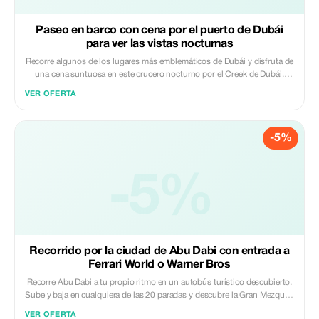
Paseo en barco con cena por el puerto de Dubái
para ver las vistas nocturnas
Recorre algunos de los lugares más emblemáticos de Dubái y disfruta de
una cena suntuosa en este crucero nocturno por el Creek de Dubái.
Sube a bordo de un tradicional barco dhow hecho de teca y admira el
VER OFERTA
iluminado horizonte de Dubái antes de deleitarte con un bufé abierto de
comidas tradicionales e internacionales. Luego, relájate mientras
disfrutas del entretenimiento en vivo a bordo antes de desembarcar.
-5%
-5%
Recorrido por la ciudad de Abu Dabi con entrada a
Ferrari World o Warner Bros
Recorre Abu Dabi a tu propio ritmo en un autobús turístico descubierto.
Sube y baja en cualquiera de las 20 paradas y descubre la Gran Mezquita
y el Pueblo del Patrimonio, la majestuosidad moderna del Museo del
VER OFERTA