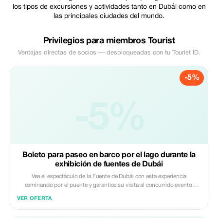
los tipos de excursiones y actividades tanto en Dubái como en
las principales ciudades del mundo.
Privilegios para miembros Tourist
Ventajas directas de socios — desbloqueadas con tu Tourist ID.
-5%
-5%
Boleto para paseo en barco por el lago durante la
exhibición de fuentes de Dubái
Vea el espectáculo de la Fuente de Dubái con esta experiencia
caminando por el puente y garantice su visita al concurrido evento.
Disfrute de unas excelentes vistas de la fuente y de su espectáculo de
VER OFERTA
luces mientras camina por la zona del paseo marítimo del puente.
Además, puede mejorar su entrada para incluir un paseo en barco por el