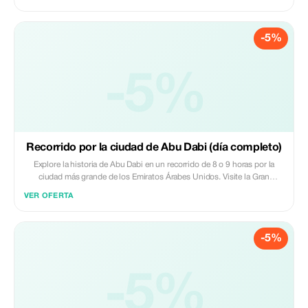
Louvre o vive emociones fuertes en el mundo de Ferrari en la Isla Yas.
-5%
-5%
Recorrido por la ciudad de Abu Dabi (día completo)
Explore la historia de Abu Dabi en un recorrido de 8 o 9 horas por la
ciudad más grande de los Emiratos Árabes Unidos. Visite la Gran
Mezquita Sheikh Zayed para ver una obra maestra de la arquitectura
VER OFERTA
islámica, maravíllese ante el opulento Palacio de los Emiratos y admire
las Torres Etihad.
-5%
-5%