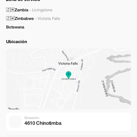
🇿🇲
Zambia
—
Livingstone
🇿🇼
Zimbabwe
—
Victoria Falls
Botswana
Ubicación
Dirección
4610 Chinotimba