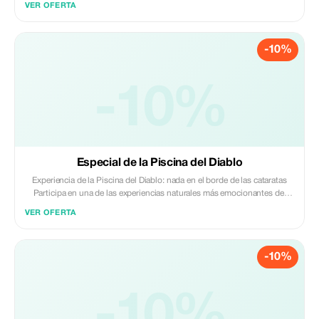
VER OFERTA
ofrece una animada introducción a la comida y cultura locales.
-10%
-10%
Especial de la Piscina del Diablo
Experiencia de la Piscina del Diablo: nada en el borde de las cataratas
Participa en una de las experiencias naturales más emocionantes del
mundo en la Piscina del Diablo, situada justo en el borde de las
VER OFERTA
Cataratas Victoria. Esta excursión guiada desde las Cataratas Victoria te
lleva al otro lado de la frontera hacia Zambia hasta la Isla Livingstone,
donde se encuentra esta famosa piscina natural de roca a pocos metros
-10%
del borde de la cascada. Durante la experiencia, los huéspedes nadan
hasta la piscina con la ayuda de guías profesionales y se sientan de
forma segura detrás del borde natural de la roca mientras las poderosas
aguas del río Zambeze fluyen por el borde justo al lado de ellos. Es una
-10%
perspectiva inolvidable de una de las mayores cascadas del mundo, y