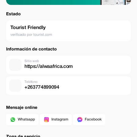
frontera de Botswana. Las actividades opcionales como vuelos en
helicóptero sobre las Cataratas Victoria pueden añadirse. Esta
experiencia es perfecta para viajeros que desean un clásico safari
Estado
africano y una de las mayores maravillas naturales del mundo en un solo
viaje.
Tourist Friendly
verificado por tourist.com
Información de contacto
Sitio web
https://alwaafrica.com
Teléfono
+263774899094
Mensaje online
Whatsapp
Instagram
Facebook
Zona de servicio