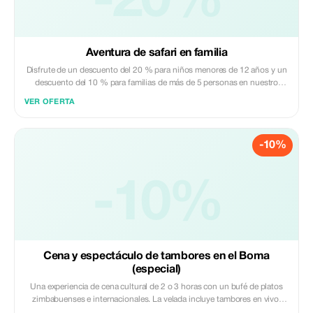
-20%
Aventura de safari en familia
Disfrute de un descuento del 20 % para niños menores de 12 años y un
descuento del 10 % para familias de más de 5 personas en nuestro
recorrido personalizado de varios días.
VER OFERTA
-10%
-10%
Cena y espectáculo de tambores en el Boma
(especial)
Una experiencia de cena cultural de 2 o 3 horas con un bufé de platos
zimbabuenses e internacionales. La velada incluye tambores en vivo,
actuaciones tradicionales de baile y entretenimiento interactivo que