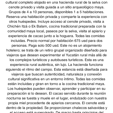
cultural completo alojado en una hacienda rural de la selva con
cenote privado y visita guiada a un sitio arqueológico maya.
Grupos de 4 a 10 personas, disponibles 1 a 5 habitaciones.
Reserva una habitación privada y comparte la experiencia con
otros huéspedes. Incluye acceso al cenote privado, visita a
Chichén Itzá o Ek Balam, cocina tradicional preparada con la
comunidad maya local, paseos por la selva, visita al apiario y
experiencia de cacao junto a la hoguera. Todas las comidas
incluidas. Precio normal por habitación 675 usd para dos
personas. Paga solo 500 usd. Este no es un alojamiento
hotelero; se trata de un retiro grupal organizado diseñado para
viajeros que desean experimentar el Yucatán rural más allá de
los complejos turísticos y autobuses turísticos. Esta es una
experiencia rural auténtica, sin lujo. La hacienda funciona
siguiendo el ritmo del campo. Esta estancia está diseñada para
viajeros que buscan autenticidad, naturaleza y conexión
cultural significativa en un entorno íntimo. Todas las comidas
están incluidas y giran en torno a la cocina tradicional maya.
Los huéspedes pueden observar, aprender y participar en su
preparación si lo desean. El cacao servido durante la reunión
nocturna se tuesta y muele en el lugar, endulzado con nuestra
propia miel procedente de apiarios cercanos. El cenote está
dentro de la propiedad. Se proporcionan chalecos salvavidas y
el acceso está supervisado. De marzo hasta principios del