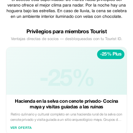
verano ofrece el mejor clima para nadar. Por la noche hay una
hoguera bajo las estrellas. En caso de lluvia, la cena se celebra
en un ambiente interior iluminado con velas con chocolate.
Privilegios para miembros Tourist
Ventajas directas de socios — desbloqueadas con tu Tourist ID.
-25% Plus
-25%
Hacienda en la selva con cenote privado· Cocina
maya y visitas guiadas a las ruinas
Retiro culinario y cultural completo en una hacienda rural de la selva con
cenote privado y visita guiada a un sitio arqueológico maya. Grupos de 4
a 10 personas, disponibles 1 a 5 habitaciones. Reserva una habitación
VER OFERTA
privada y comparte la experiencia con otros huéspedes. Incluye acceso