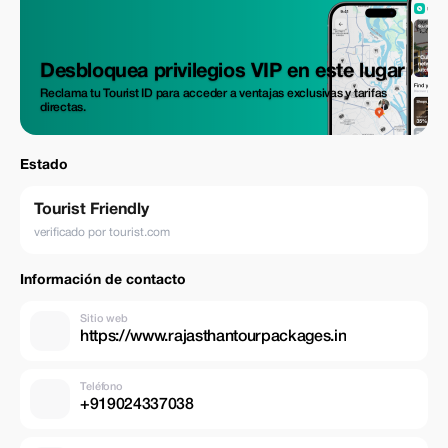
con ropa tradicional india, proporcionada de forma gratuita, mejorando
su experiencia cultural y haciéndole sentir parte de la familia mientras
cocina, cena y celebra.
Desbloquea privilegios VIP en este lugar
Reclama tu Tourist ID para acceder a ventajas exclusivas y tarifas
directas.
Estado
Tourist Friendly
verificado por tourist.com
Información de contacto
Sitio web
https://www.rajasthantourpackages.in
Teléfono
+919024337038