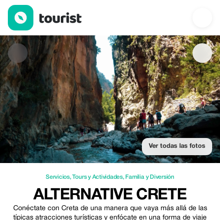
Alternative Crete — Servicios | Up to 15% off | Tourist
Ver todas las fotos
Servicios
,
Tours y Actividades
,
Familia y Diversión
ALTERNATIVE CRETE
Conéctate con Creta de una manera que vaya más allá de las
típicas atracciones turísticas y enfócate en una forma de viaje