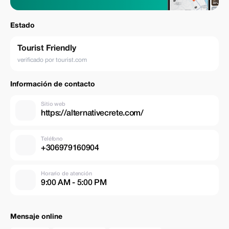
inicio Seguro de responsabilidad civil Todas las tasas e impuestos No
incluido Traslado al punto de encuentro (traslado bajo petición con
coste adicional) Tus comidas Tus gastos personales Todo lo que no esté
Estado
mencionado
Tourist Friendly
verificado por tourist.com
Información de contacto
Sitio web
https://alternativecrete.com/
Teléfono
+306979160904
Horario de atención
9:00 AM - 5:00 PM
Mensaje online