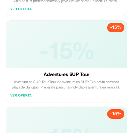
viaje de surf para mochileros y ¡vive Phuket como un local! Durante 3
días y 2 noches, podrás surfear en playas impresionantes, conectar con
VER OFERTA
otros viajeros e inmergirte en la vida isleña junto a nuestra amigable
comunidad local de surfistas. Perfecto tanto para principiantes como
para intermedios, esta aventura combina sesiones diarias de surf con
-15%
encuentros culturales auténticos y tiempo libre suficiente para explorar o
relajarte. **Disponibilidad:** El surf se ofrece exclusivamente durante la
temporada de surf de Phuket, que va desde mayo hasta noviembre.
**Personaliza tu viaje de surf a Phuket:** *Ten en cuenta que puedes
-15%
adaptar el número de días y lecciones según tus preferencias.*
Simplemente ponte en contacto con nosotros con tus requisitos
específicos y crearemos un paquete personalizado solo para ti.
Adventures SUP Tour
Aventura en SUP Tour Tour de aventura en SUP: Explora la hermosa
playa de Bangtao ¡Prepárate para una inolvidable aventura en remo a lo
largo de la impresionante costa de la playa de Bangtao! Nuestro Tour de
VER OFERTA
Aventura en SUP (Stand-Up Paddleboard) te lleva más allá de la orilla
para explorar la belleza tropical de Phuket desde una nueva perspectiva.
Dirigido por guías locales, este tour es perfecto tanto para principiantes
-15%
como para remos experimentados. ¡Te deslizarás sobre aguas tranquilas,
pasarás junto a calas escondidas y disfrutarás de vistas impresionantes
del mar, la playa y la naturaleza circundante, todo mientras estás de pie
en tu tabla! La mejor temporada para hacer SUP comienza en diciembre