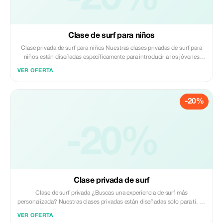
Clase de surf para niños
Clase privada de surf para niños Nuestras clases privadas de surf para
niños están diseñadas específicamente para introducir a los jóvenes
surfistas al océano en un ambiente seguro, divertido y de apoyo. Con
VER OFERTA
atención personalizada de un paciente e instructivo monitor local
certificado, su hijo aprenderá lo fundamental del surf mientras gana
confianza y desarrolla respeto por el mar. Damos prioridad a una
-20%
experiencia emocionante y positiva mediante orientación suave que se
adapta a la edad, nivel de habilidad y comodidad en el agua de cada
niño.
-20%
Clase privada de surf
Clase de surf privada ¿Buscas una experiencia de surf más
personalizada? Nuestras clases privadas están diseñadas solo para ti. Ya
seas un completo principiante o busques perfeccionar tus habilidades,
VER OFERTA
esta sesión individual con un experto local te ayudará a progresar más