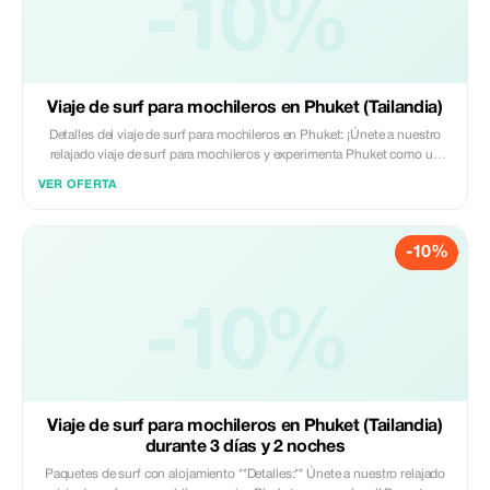
-10%
Viaje de surf para mochileros en Phuket (Tailandia)
Detalles del viaje de surf para mochileros en Phuket: ¡Únete a nuestro
relajado viaje de surf para mochileros y experimenta Phuket como un
local! Durante 3 días y 2 noches, podrás surfear hermosas playas,
VER OFERTA
conocer a otros viajeros e sumergirte en la vida isleña con nuestra familia
de surf locales. Perfecto para principiantes e intermedios.
-10%
-10%
Viaje de surf para mochileros en Phuket (Tailandia)
durante 3 días y 2 noches
Paquetes de surf con alojamiento **Detalles:** Únete a nuestro relajado