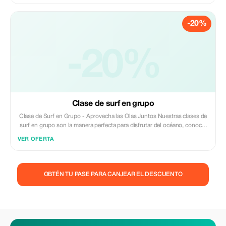
rápido y a surfear con confianza. Con toda la atención de tu instructor,
cada parte de la lección está adaptada a tu nivel, objetivos y comodidad.
-20%
Es la manera perfecta de aprender a tu propio ritmo, con
retroalimentación directa y apoyo en el agua.
-20%
Clase de surf en grupo
Clase de Surf en Grupo - Aprovecha las Olas Juntos Nuestras clases de
surf en grupo son la manera perfecta para disfrutar del océano, conocer
gente nueva y aprender a surfear en un ambiente divertido y acogedor.
VER OFERTA
Dirigidas por instructores locales experimentados, cada sesión está
diseñada para grupos pequeños con el fin de garantizar atención
personalizada mientras se mantiene una atmósfera sociable y animada.
OBTÉN TU PASE PARA CANJEAR EL DESCUENTO