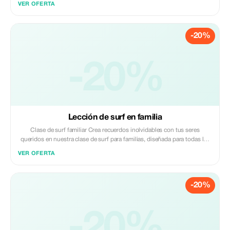
VER OFERTA
principiante o simplemente busques una actividad divertida en el
océano, esta sesión ofrece una experiencia relajante pero activa sobre el
agua. Dirigida por nuestros amables instructores locales, aprenderás
-20%
cómo equilibrarte, remar y dirigir tu tabla mientras disfrutas del entorno
tranquilo de la impresionante costa de Phuket o sus tranquilas bahías.
La mejor temporada para hacer SUP comienza desde diciembre hasta
abril, con un hermoso clima durante esa época del año.
-20%
Lección de surf en familia
Clase de surf familiar Crea recuerdos inolvidables con tus seres
queridos en nuestra clase de surf para familias, diseñada para todas las
edades y niveles de experiencia. Ya sea la primera vez que surfeas o
VER OFERTA
vuelvas a las olas juntos, nuestros instructores locales guiarán a tu
familia con paciencia, diversión y seguridad como prioridad. Lo
mantenemos relajado y emocionante para que todos, desde los niños
-20%
hasta los padres, puedan disfrutar de la emoción del surf mientras se
relacionan en el océano. NOTA: Los niños deben tener más de 7 años
para surfear, pero si tienes hijos menores, también podemos
-20%
acomodarlos.