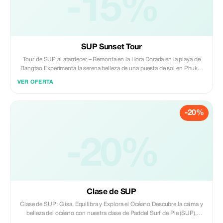
-15%
- abril con un hermoso clima durante esa época del año. Las actividades
incluyen 2 horas de remo alrededor de las playas de Bangtao y Surin en
Phuket, además de snorkel en un hermoso lugar donde puedes ver
muchos peces.
SUP Sunset Tour
Tour de SUP al atardecer – Remonta en la Hora Dorada en la playa de
Bangtao Experimenta la serena belleza de una puesta de sol en Phuket
desde el agua con nuestro Tour de Stand-Up Paddleboard (SUP) al
VER OFERTA
atardecer en la playa de Bangtao. Mientras el cielo se transforma en
tonos dorados y rosados, te deslizarás suavemente por las tranquilas
aguas tropicales, guiado por nuestro equipo local, una mezcla perfecta
-20%
de aventura suave y tranquilidad. Ya seas principiante o un rematador
experimentado, este tour es seguro, pintoresco e inolvidable. El tour se
realiza de 17:00 a 18:30 horas, dándote tiempo suficiente para disfrutar
de la última luz solar tropical vibrante del día. Y si aún no estás listo para
-20%
irte, la playa de Bangtao ofrece muchas opciones excelentes de
restauración para todos los presupuestos, así que puedes mantener tus
pies cubiertos de arena cómodos mientras prolongas tu noche.
Clase de SUP
Clase de SUP: Glisa, Equilibra y Explora el Océano Descubre la calma y
belleza del océano con nuestra clase de Paddel Surf de Pie (SUP),
¡perfecta para todas las edades y niveles de habilidad! Ya seas