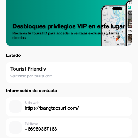
Desbloquea privilegios VIP en este lugar
Reclama tu Tourist ID para acceder a ventajas exclusivas y tarifas
directas.
Estado
Tourist Friendly
verificado por tourist.com
Información de contacto
Sitio web
https://bangtaosurf.com/
Teléfono
+66989367163