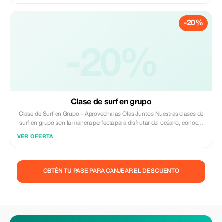
rápido y a surfear con confianza. Con toda la atención de tu instructor,
cada parte de la lección está adaptada a tu nivel, objetivos y comodidad.
-20%
Es la manera perfecta de aprender a tu propio ritmo, con
retroalimentación directa y apoyo en el agua.
-20%
Clase de surf en grupo
Clase de Surf en Grupo - Aprovecha las Olas Juntos Nuestras clases de
surf en grupo son la manera perfecta para disfrutar del océano, conocer
gente nueva y aprender a surfear en un ambiente divertido y acogedor.
VER OFERTA
Dirigidas por instructores locales experimentados, cada sesión está
diseñada para grupos pequeños con el fin de garantizar atención
personalizada mientras se mantiene una atmósfera sociable y animada.
OBTÉN TU PASE PARA CANJEAR EL DESCUENTO