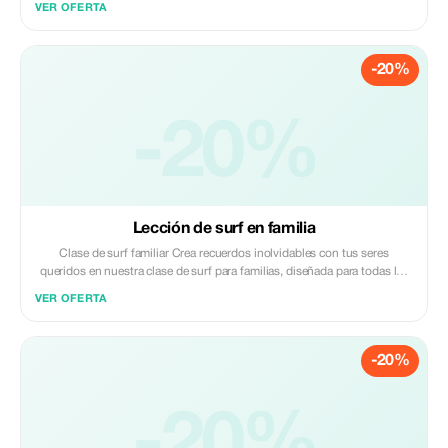
VER OFERTA
principiante o simplemente busques una actividad divertida en el
océano, esta sesión ofrece una experiencia relajante pero activa sobre el
agua. Dirigida por nuestros amables instructores locales, aprenderás
-20%
cómo equilibrarte, remar y dirigir tu tabla mientras disfrutas del entorno
tranquilo de la impresionante costa de Phuket o sus tranquilas bahías.
La mejor temporada para hacer SUP comienza desde diciembre hasta
abril, con un hermoso clima durante esa época del año.
-20%
Lección de surf en familia
Clase de surf familiar Crea recuerdos inolvidables con tus seres
queridos en nuestra clase de surf para familias, diseñada para todas las
edades y niveles de experiencia. Ya sea la primera vez que surfeas o
VER OFERTA
vuelvas a las olas juntos, nuestros instructores locales guiarán a tu
familia con paciencia, diversión y seguridad como prioridad. Lo
mantenemos relajado y emocionante para que todos, desde los niños
-20%
hasta los padres, puedan disfrutar de la emoción del surf mientras se
relacionan en el océano. NOTA: Los niños deben tener más de 7 años
para surfear, pero si tienes hijos menores, también podemos
-20%
acomodarlos.