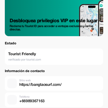
Desbloquea privilegios VIP en este lugar
Reclama tu Tourist ID para acceder a ventajas exclusivas y tarifas
directas.
Estado
Tourist Friendly
verificado por tourist.com
Información de contacto
Sitio web
https://bangtaosurf.com/
Teléfono
+66989367163