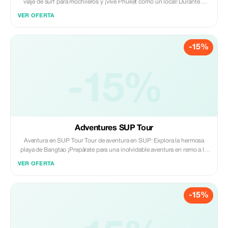
viaje de surf para mochileros y ¡vive Phuket como un local! Durante 3
días y 2 noches, podrás surfear en playas impresionantes, conectar con
VER OFERTA
otros viajeros e inmergirte en la vida isleña junto a nuestra amigable
comunidad local de surfistas. Perfecto tanto para principiantes como
para intermedios, esta aventura combina sesiones diarias de surf con
-15%
encuentros culturales auténticos y tiempo libre suficiente para explorar o
relajarte. **Disponibilidad:** El surf se ofrece exclusivamente durante la
temporada de surf de Phuket, que va desde mayo hasta noviembre.
**Personaliza tu viaje de surf a Phuket:** *Ten en cuenta que puedes
-15%
adaptar el número de días y lecciones según tus preferencias.*
Simplemente ponte en contacto con nosotros con tus requisitos
específicos y crearemos un paquete personalizado solo para ti.
Adventures SUP Tour
Aventura en SUP Tour Tour de aventura en SUP: Explora la hermosa
playa de Bangtao ¡Prepárate para una inolvidable aventura en remo a lo
largo de la impresionante costa de la playa de Bangtao! Nuestro Tour de
VER OFERTA
Aventura en SUP (Stand-Up Paddleboard) te lleva más allá de la orilla
para explorar la belleza tropical de Phuket desde una nueva perspectiva.
Dirigido por guías locales, este tour es perfecto tanto para principiantes
-15%
como para remos experimentados. ¡Te deslizarás sobre aguas tranquilas,
pasarás junto a calas escondidas y disfrutarás de vistas impresionantes
del mar, la playa y la naturaleza circundante, todo mientras estás de pie
en tu tabla! La mejor temporada para hacer SUP comienza en diciembre