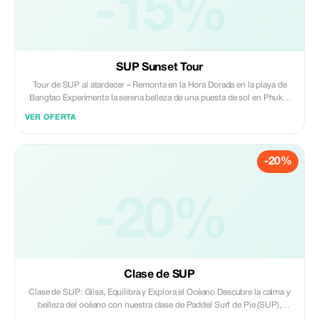
-15%
- abril con un hermoso clima durante esa época del año. Las actividades
incluyen 2 horas de remo alrededor de las playas de Bangtao y Surin en
Phuket, además de snorkel en un hermoso lugar donde puedes ver
muchos peces.
SUP Sunset Tour
Tour de SUP al atardecer – Remonta en la Hora Dorada en la playa de
Bangtao Experimenta la serena belleza de una puesta de sol en Phuket
desde el agua con nuestro Tour de Stand-Up Paddleboard (SUP) al
VER OFERTA
atardecer en la playa de Bangtao. Mientras el cielo se transforma en
tonos dorados y rosados, te deslizarás suavemente por las tranquilas
aguas tropicales, guiado por nuestro equipo local, una mezcla perfecta
-20%
de aventura suave y tranquilidad. Ya seas principiante o un rematador
experimentado, este tour es seguro, pintoresco e inolvidable. El tour se
realiza de 17:00 a 18:30 horas, dándote tiempo suficiente para disfrutar
de la última luz solar tropical vibrante del día. Y si aún no estás listo para
-20%
irte, la playa de Bangtao ofrece muchas opciones excelentes de
restauración para todos los presupuestos, así que puedes mantener tus
pies cubiertos de arena cómodos mientras prolongas tu noche.
Clase de SUP
Clase de SUP: Glisa, Equilibra y Explora el Océano Descubre la calma y
belleza del océano con nuestra clase de Paddel Surf de Pie (SUP),
¡perfecta para todas las edades y niveles de habilidad! Ya seas