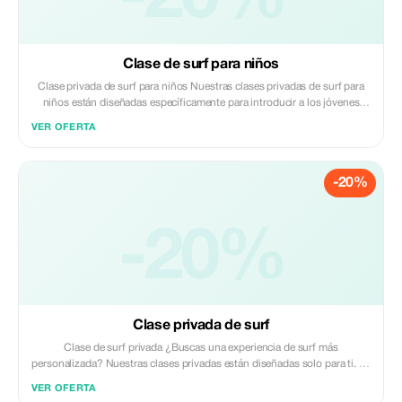
Clase de surf para niños
Clase privada de surf para niños Nuestras clases privadas de surf para
niños están diseñadas específicamente para introducir a los jóvenes
surfistas al océano en un ambiente seguro, divertido y de apoyo. Con
VER OFERTA
atención personalizada de un paciente e instructivo monitor local
certificado, su hijo aprenderá lo fundamental del surf mientras gana
confianza y desarrolla respeto por el mar. Damos prioridad a una
-20%
experiencia emocionante y positiva mediante orientación suave que se
adapta a la edad, nivel de habilidad y comodidad en el agua de cada
niño.
-20%
Clase privada de surf
Clase de surf privada ¿Buscas una experiencia de surf más
personalizada? Nuestras clases privadas están diseñadas solo para ti. Ya
seas un completo principiante o busques perfeccionar tus habilidades,
VER OFERTA
esta sesión individual con un experto local te ayudará a progresar más