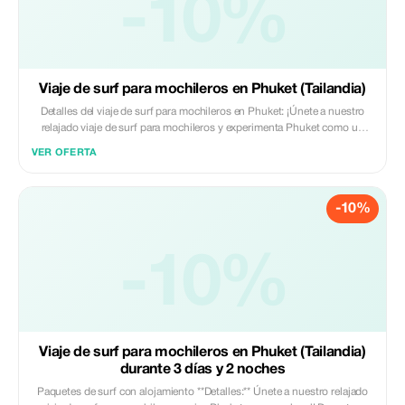
-10%
Viaje de surf para mochileros en Phuket (Tailandia)
Detalles del viaje de surf para mochileros en Phuket: ¡Únete a nuestro
relajado viaje de surf para mochileros y experimenta Phuket como un
local! Durante 3 días y 2 noches, podrás surfear hermosas playas,
VER OFERTA
conocer a otros viajeros e sumergirte en la vida isleña con nuestra familia
de surf locales. Perfecto para principiantes e intermedios.
-10%
-10%
Viaje de surf para mochileros en Phuket (Tailandia)
durante 3 días y 2 noches
Paquetes de surf con alojamiento **Detalles:** Únete a nuestro relajado