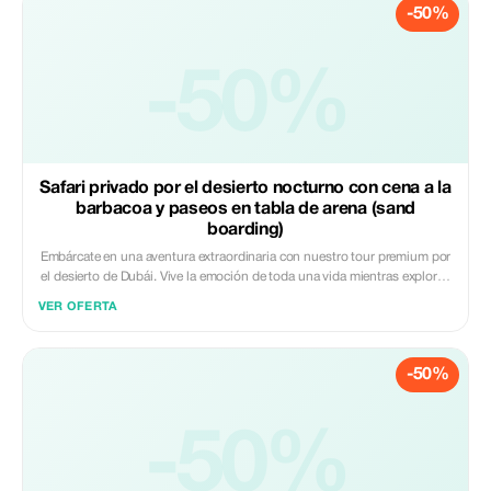
-50%
-50%
Safari privado por el desierto nocturno con cena a la
barbacoa y paseos en tabla de arena (sand
boarding)
Embárcate en una aventura extraordinaria con nuestro tour premium por
el desierto de Dubái. Vive la emoción de toda una vida mientras exploras
la belleza cautivadora de las dunas del desierto, participas en paseos en
VER OFERTA
camello que recuerdan a las tradiciones beduinas y disfrutas de una
abundante cena tradicional árabe bajo las estrellas. ¡Reserva ahora para
vivir una experiencia inolvidable!
-50%
-50%