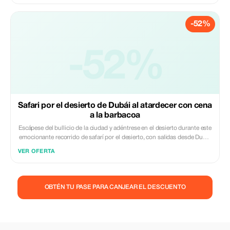
arena, hazte tatuajes de henna y observa actuaciones culturales en vivo
bajo cielos estrellados. Disfruta de una deliciosa cena barbacoa
-52%
alrededor de una auténtica fogata, con opciones vegetarianas incluidas.
-52%
Safari por el desierto de Dubái al atardecer con cena
a la barbacoa
Escápese del bullicio de la ciudad y adéntrese en el desierto durante este
emocionante recorrido de safarí por el desierto, con salidas desde Dubái
o Sharjah. Disfrute de las dunas en una aventura en cuatrimoto, luego
VER OFERTA
relájese para disfrutar de una sabrosa comida a la parrilla bajo las
estrellas seguida de un espectáculo tradicional de entretenimiento. Los
recorridos para grupos pequeños incluyen cena bufé y refrescos.
OBTÉN TU PASE PARA CANJEAR EL DESCUENTO