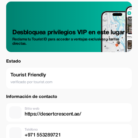
Desbloquea privilegios VIP en este lugar
Reclama tu Tourist ID para acceder a ventajas exclusivas y tarifas
directas.
Estado
Tourist Friendly
verificado por tourist.com
Información de contacto
Sitio web
https://desertcrescent.ae/
Teléfono
+971 553289721