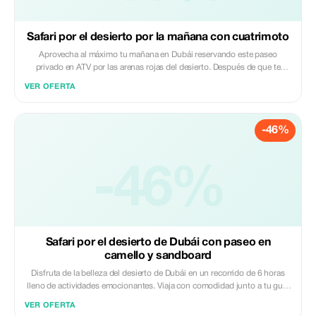
Safari por el desierto por la mañana con cuatrimoto
Aprovecha al máximo tu mañana en Dubái reservando este paseo
privado en ATV por las arenas rojas del desierto. Después de que te
recojan cómodamente desde tu hotel, te llevarán a tus ATVs. Recibirás
VER OFERTA
una sesión informativa completa sobre seguridad y luego podrás subirte
a tu ATV y seguir a tu guía hasta los mejores lugares del desierto para
vivir una aventura de saltos entre dunas.
-46%
-46%
Safari por el desierto de Dubái con paseo en
camello y sandboard
Disfruta de la belleza del desierto de Dubái en un recorrido de 6 horas
lleno de actividades emocionantes. Viaja con comodidad junto a tu guía
para explorar lo que este paisaje tiene para ofrecer; monta camellos por
VER OFERTA
antiguas pistas, desciende enormes dunas rojas sobre una tabla de