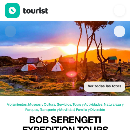
Bob Serengeti Expedition Tours Safaris — Alojamientos | Up to 
Ver todas las fotos
Alojamientos
,
Museos y Cultura
,
Servicios
,
Tours y Actividades
,
Naturaleza y
Parques
,
Transporte y Movilidad
,
Familia y Diversión
BOB SERENGETI