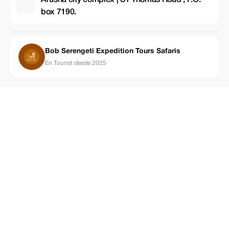
Arusha city complex | ST Thomas Road , P.O.
box 7190.
Bob Serengeti Expedition Tours Safaris
En Tourist desde 2025