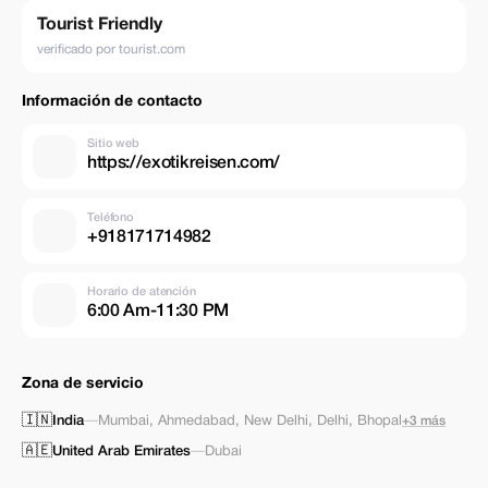
Tourist Friendly
verificado por tourist.com
Información de contacto
Sitio web
https://exotikreisen.com/
Teléfono
+918171714982
Horario de atención
6:00 Am-11:30 PM
Zona de servicio
🇮🇳
India
—
Mumbai
,
Ahmedabad
,
New Delhi
,
Delhi
,
Bhopal
+3 más
🇦🇪
United Arab Emirates
—
Dubai