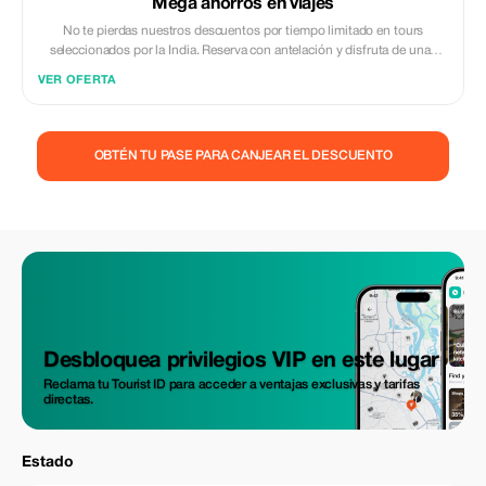
Mega ahorros en viajes
No te pierdas nuestros descuentos por tiempo limitado en tours
seleccionados por la India. Reserva con antelación y disfruta de unas
ofertas excepcionales.
VER OFERTA
OBTÉN TU PASE PARA CANJEAR EL DESCUENTO
Desbloquea privilegios VIP en este lugar
Reclama tu Tourist ID para acceder a ventajas exclusivas y tarifas
directas.
Estado