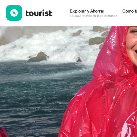
Go With The Flow Tours — Tours y Actividades | Up to 20% off |
Explorar y Ahorrar
Cómo f
63,866+ ofertas en todo el mundo