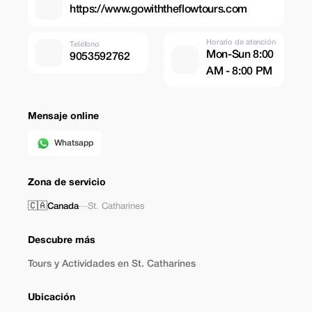
https://www.gowiththeflowtours.com
Horario de atención
Teléfono
Mon-Sun 8:00
9053592762
AM - 8:00 PM
Mensaje online
Whatsapp
Zona de servicio
🇨🇦
Canada
—
St. Catharines
Descubre más
Tours y Actividades en St. Catharines
Ubicación