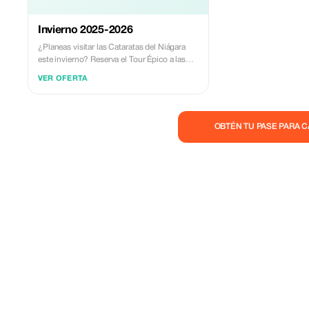
Invierno 2025-2026
¿Planeas visitar las Cataratas del Niágara
este invierno? Reserva el Tour Épico a las
Cataratas del Niágara o el Tour Winter
VER OFERTA
Wonderland entre el 1 de diciembre de 2025
y el 31 de marzo de 2026 con un 20% de
descuento.
OBTÉN TU PASE PARA 