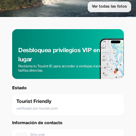
Ver todas las fotos
Desbloquea privilegios VIP en este
lugar
Reclama tu Tourist ID para acceder a ventajas exclusivas y
tarifas directas.
Estado
Tourist Friendly
verificado por tourist.com
Información de contacto
Sitio web