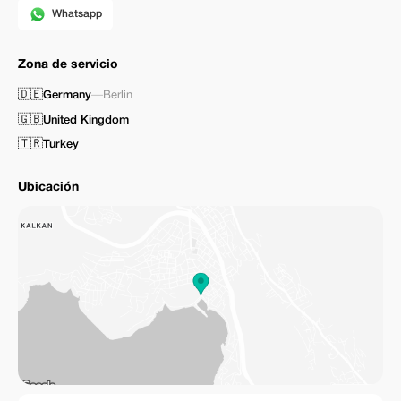
Whatsapp
Zona de servicio
🇩🇪
Germany
—
Berlin
🇬🇧
United Kingdom
🇹🇷
Turkey
Ubicación