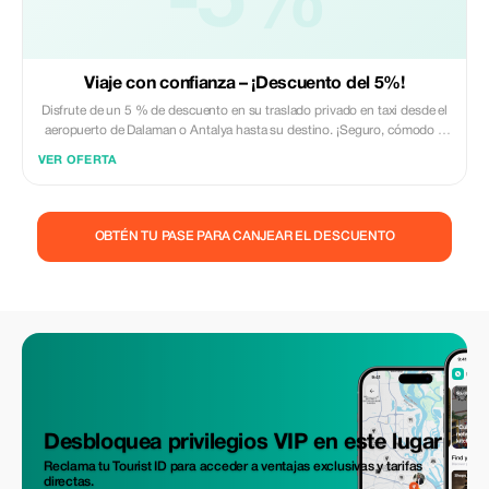
-5%
Viaje con confianza – ¡Descuento del 5%!
Disfrute de un 5 % de descuento en su traslado privado en taxi desde el
aeropuerto de Dalaman o Antalya hasta su destino. ¡Seguro, cómodo y
siempre a tiempo!
VER OFERTA
OBTÉN TU PASE PARA CANJEAR EL DESCUENTO
Desbloquea privilegios VIP en este lugar
Reclama tu Tourist ID para acceder a ventajas exclusivas y tarifas
directas.