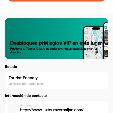
Desbloquea privilegios VIP en este lugar
Reclama tu Tourist ID para acceder a ventajas exclusivas y tarifas
directas.
Estado
Tourist Friendly
verificado por tourist.com
Información de contacto
Sitio web
https://www.luxtourazerbaijan.com/