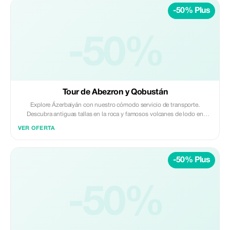
-50% Plus
-50%
Tour de Abezron y Qobustán
Explore Ázerbaiyán con nuestro cómodo servicio de transporte.
Descubra antiguas tallas en la roca y famosos volcanes de lodo en
Qobustán, luego visite el Templo del Fuego Ateshgah y Yanançay en la
VER OFERTA
Península de Absheron. Ofrecemos traslados seguros, confiables y
profesionales; perfectos para un viaje sin contratiempos e inolvidable.
-50% Plus
-50%