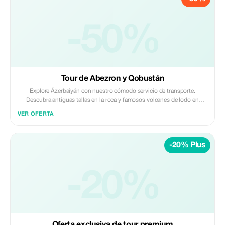
-50%
Tour de Abezron y Qobustán
Explore Ázerbaiyán con nuestro cómodo servicio de transporte.
Descubra antiguas tallas en la roca y famosos volcanes de lodo en
Qobustán, luego visite el Templo del Fuego Ateshgah y Yanançay en la
VER OFERTA
Península de Absheron. Ofrecemos traslados seguros, confiables y
profesionales; perfectos para un viaje sin contratiempos e inolvidable.
-20% Plus
-20%