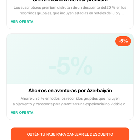
Oferta exclusiva de tour premium
Los suscriptores premium disfrutan de un descuento del 20 % en los
recorridos grupales, que incluyen estadías en hoteles de lujo y
transporte para un viaje exclusivo por Azerbaiyán.
VER OFERTA
-5%
-5%
Ahorros en aventuras por Azerbaiyán
Ahorre un 5 % en todos los recorridos grupales que incluyen
alojamiento y transporte para garantizar una experiencia inolvidable de
Azerbaiyán.
VER OFERTA
OBTÉN TU PASE PARA CANJEAR EL DESCUENTO