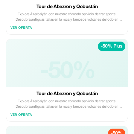
Tour de Abezron y Qobustán
Explore Ázerbaiyán con nuestro cómodo servicio de transporte.
Descubra antiguas tallas en la roca y famosos volcanes de lodo en
Qobustán, luego visite el Templo del Fuego Ateshgah y Yanançay en la
VER OFERTA
Península de Absheron. Ofrecemos traslados seguros, confiables y
profesionales; perfectos para un viaje sin contratiempos e inolvidable.
-50% Plus
-50%
Tour de Abezron y Qobustán
Explore Ázerbaiyán con nuestro cómodo servicio de transporte.
Descubra antiguas tallas en la roca y famosos volcanes de lodo en
Qobustán, luego visite el Templo del Fuego Ateshgah y Yanançay en la
VER OFERTA
Península de Absheron. Ofrecemos traslados seguros, confiables y
profesionales; perfectos para un viaje sin contratiempos e inolvidable.
-50%