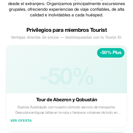
desde el extranjero. Organizamos principalmente excursiones
grupales, ofreciendo experiencias de viaje confiables, de alta
calidad e inolvidables a cada huésped.
Privilegios para miembros Tourist
Ventajas directas de socios — desbloqueadas con tu Tourist ID.
-50% Plus
-50%
Tour de Abezron y Qobustán
Explore Ázerbaiyán con nuestro cómodo servicio de transporte.
Descubra antiguas tallas en la roca y famosos volcanes de lodo en
Qobustán, luego visite el Templo del Fuego Ateshgah y Yanançay en la
VER OFERTA
Península de Absheron. Ofrecemos traslados seguros, confiables y
profesionales; perfectos para un viaje sin contratiempos e inolvidable.