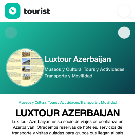
Luxtour Azerbaijan — Museos y Cultura | Up to 50% off | Touris
Luxtour Azerbaijan
Museos y Cultura, Tours y Actividades,
Transporte y Movilidad
Museos y Cultura
,
Tours y Actividades
,
Transporte y Movilidad
LUXTOUR AZERBAIJAN
Lux Tour Azerbaiyán es su socio de viajes de confianza en
Azerbaiyán. Ofrecemos reservas de hoteles, servicios de
transporte y visitas guiadas para grupos que llegan al país