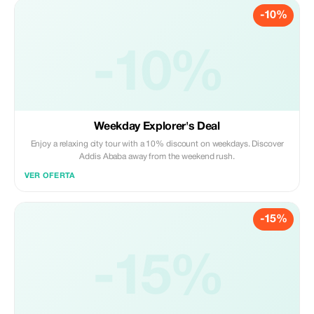
-10%
-10%
Weekday Explorer's Deal
Enjoy a relaxing city tour with a 10% discount on weekdays. Discover
Addis Ababa away from the weekend rush.
VER OFERTA
-15%
-15%