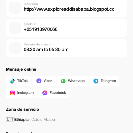
Sitio web
http://www.exploreaddisababa.blogspot.co
Teléfono
+251913970068
Horario de atención
08:30 am to 05:30 pm
Mensaje online
TikTok
Viber
Whatsapp
Telegram
Instagram
Facebook
Zona de servicio
🇪🇹
Ethiopia
—
Addis Ababa