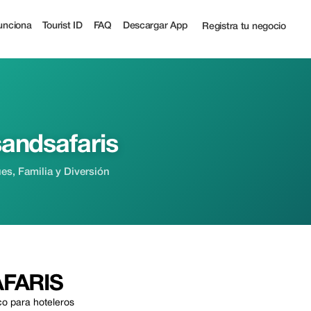
ff | Tourist
unciona
Tourist ID
FAQ
Descargar App
Registra tu negocio
sandsafaris
es, Familia y Diversión
FARIS
co para hoteleros