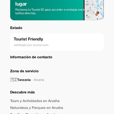
lugar
Reclama tu Tourist ID para acceder a ventajas exclusivas y
tarifas directas.
Estado
Tourist Friendly
verificado por tourist.com
Información de contacto
Zona de servicio
🇹🇿
Tanzania
—
Arusha
Descubre más
Tours y Actividades en Arusha
Naturaleza y Parques en Arusha