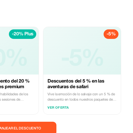
-20% Plus
-5%
0%
-5%
ento del 20 %
Descuentos del 5 % en las
res premium
aventuras de safari
habilidades de los
Vive la emoción de lo salvaje con un 5 % de
s sesiones de
descuento en todos nuestros paquetes de
. Los miembros
safaris, perfectos para los amantes de la
VER OFERTA
 un 20 % de
naturaleza y buscadores de aventuras.
 oportunidades de
CANJEAR EL DESCUENTO