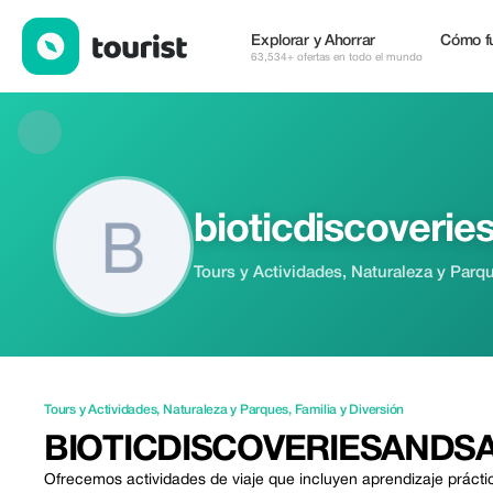
bioticdiscoveriesandsafaris — Tours y Actividades | Up to 20% o
Explorar y Ahorrar
Cómo f
63,534+ ofertas en todo el mundo
bioticdiscoverie
Tours y Actividades, Naturaleza y Parqu
Tours y Actividades
,
Naturaleza y Parques
,
Familia y Diversión
BIOTICDISCOVERIESANDSA
Ofrecemos actividades de viaje que incluyen aprendizaje prácti