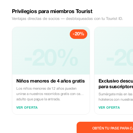
Privilegios para miembros Tourist
Ventajas directas de socios — desbloqueadas con tu Tourist ID.
-20%
-20%
-2
Niños menores de 4 años gratis
Exclusivo descu
para suscripto
Los niños menores de 12 años pueden
unirse a nuestros recorridos gratis con cada
Sumérgete más en las 
adulto que pague la entrada.
hoteleros con nuestra
formación exclusivas
VER OFERTA
VER OFERTA
premium disfrutan de
descuento y obtienen
aprendizaje sin igual.
OBTÉN TU PASE PARA 