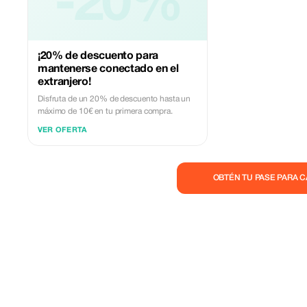
-20%
¡20% de descuento para
mantenerse conectado en el
extranjero!
Disfruta de un 20% de descuento hasta un
máximo de 10€ en tu primera compra.
VER OFERTA
OBTÉN TU PASE PARA 