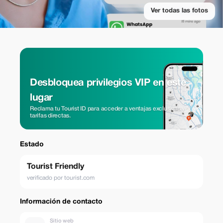
Ver todas las fotos
Desbloquea privilegios VIP en este
lugar
Reclama tu Tourist ID para acceder a ventajas exclusivas y
tarifas directas.
Estado
Tourist Friendly
verificado por tourist.com
Información de contacto
Sitio web