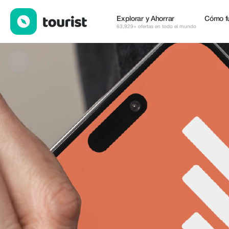
BNESIM — eSIM y WiFi | Up to 20% off | Tourist
Explorar y Ahorrar
Cómo f
63,929+ ofertas en todo el mundo