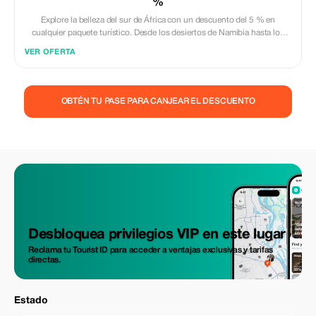
%
Explore la belleza del sur de África con un descuento del 5 % en
cualquier paquete turístico. Desde los desiertos de Namibia hasta los
exuberantes paisajes de Zimbabue, estamos aquí para ayudarle.
VER OFERTA
OBTÉN TU PASE PARA CANJEAR EL DESCUENTO
Desbloquea privilegios VIP en este lugar
Reclama tu Tourist ID para acceder a ventajas exclusivas y tarifas
directas.
Estado