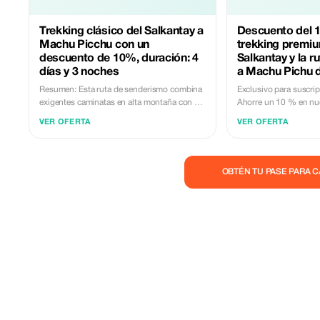
Trekking clásico del Salkantay a
Descuento del 1
Machu Picchu con un
trekking premiu
descuento de 10%, duración: 4
Salkantay y la ru
días y 3 noches
a Machu Pichu d
Resumen: Esta ruta de senderismo combina
Exclusivo para suscri
exigentes caminatas en alta montaña con un
Ahorre un 10 % en nue
descenso hacia la selva alta, culminando en
el Camino del Inca. De
VER OFERTA
VER OFERTA
una visita a la ciudadela inca de Machu
ocultas de Perú con ah
Picchu. Día 1: Cusco – Soraypampa
(Aclimatación y Laguna Humantay): Ruta
principal: Cusco – Mollepata – Soraypampa.
OBTÉN TU PASE PARA 
Distancia/Duración: 12 km (5 horas de
caminata). Altitud clave: Soraypampa (3912
m / 12834 pies). Puntos destacados:
Traslado inicial en vehículo y aclimatación.
Caminata hasta Soraypampa (acampamento
base). Senderismo hasta el impresionante
lago Humantay (4200 m / 13779 pies). Día 2:
Soraypampa – Paso de Salkantay – Chaullay
(El día más desafiante) Ruta principal:
Soraypampa – Paso de Salkantay –
Chaullay. Distancia/Duración: 22 km (9