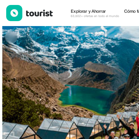
OKIDOKI TRAVEL PERU — Tours y Actividades | Up to 10% off |
Explorar y Ahorrar
Cómo f
63,602+ ofertas en todo el mundo