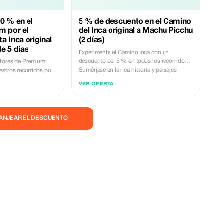
0 % en el
5 % de descuento en el Camino
m por el
del Inca original a Machu Picchu
ta Inca original
(2 días)
e 5 días
Experimente el Camino Inca con un
descuento del 5 % en todos los recorridos.
ptores de Premium:
Sumérjase en la rica historia y paisajes
stros recorridos por
impresionantes de Perú.
scubra las joyas
VER OFERTA
orros sin igual.
CANJEAR EL DESCUENTO