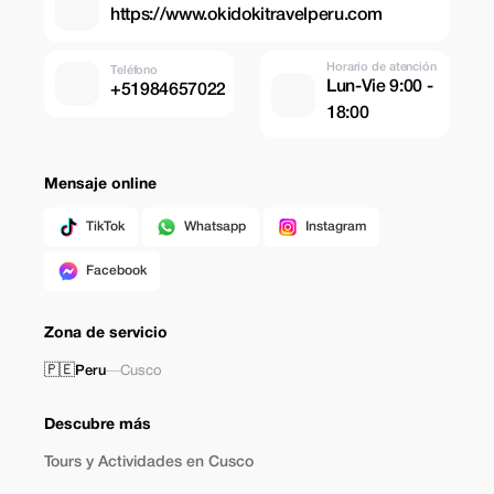
https://www.okidokitravelperu.com
Horario de atención
Teléfono
Lun-Vie 9:00 -
+51984657022
18:00
Mensaje online
TikTok
Whatsapp
Instagram
Facebook
Zona de servicio
🇵🇪
Peru
—
Cusco
Descubre más
Tours y Actividades en Cusco