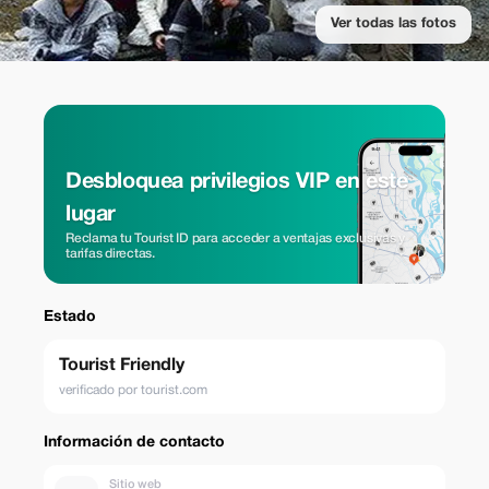
Ver todas las fotos
Desbloquea privilegios VIP en este
lugar
Reclama tu Tourist ID para acceder a ventajas exclusivas y
tarifas directas.
Estado
Tourist Friendly
verificado por tourist.com
Información de contacto
Sitio web