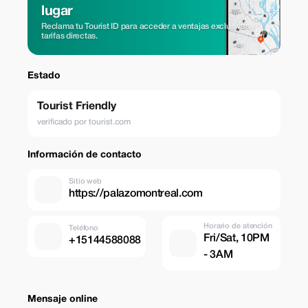
lugar
Reclama tu Tourist ID para acceder a ventajas exclusivas y
tarifas directas.
Estado
Tourist Friendly
verificado por tourist.com
Información de contacto
Sitio web
https://palazomontreal.com
Horario de atención
Teléfono
Fri/Sat, 10PM
+15144588088
- 3AM
Mensaje online