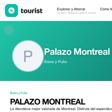
Palazo Montreal — Bares y Pubs | Up to 25% off | Tourist
Explorar y Ahorrar
Cómo f
63,862+ ofertas en todo el mundo
Palazo Montreal
Bares y Pubs
Bares y Pubs
PALAZO MONTREAL
La discoteca mejor valorada de Montreal. Disfruta del espectác