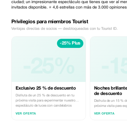
ciudad; un impresionante espectáculo que tienes que ver al menos
invitados disponible. ⭐ 4,6 estrellas con más de 3.000 opinione
Privilegios para miembros Tourist
Ventajas directas de socios — desbloqueadas con tu Tourist ID.
-25% Plus
-25%
-1
Exclusivo 25 % de descuento
Noches brillant
de descuento
Disfruta de un 25 % de descuento en tu
próxima visita para experimentar nuestro
Disfruta de un 15 % d
espectáculo de luces con candelabros
próxima visita para ex
completamente dorados.
espectáculo de luces 
VER OFERTA
VER OFERTA
completamente dorad