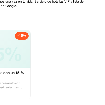
 una vez en tu vida. Servicio de botellas VIP y lista de
s en Google.
-15%
5%
es con un 15 %
e descuento en tu
perimentar nuestro
con candelabros
os.