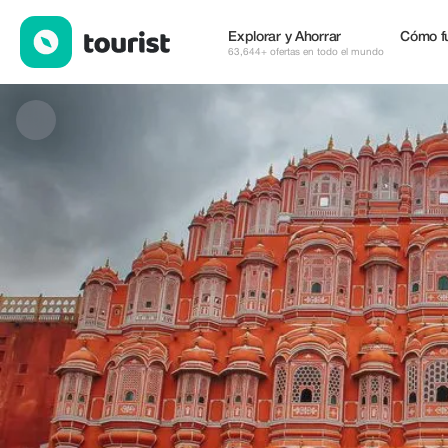
Royal Trails of Jaipur — Restaurantes | Up to 55% off | Tourist
Explorar y Ahorrar
Cómo f
63,644+ ofertas en todo el mundo