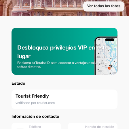
Ver todas las fotos
Desbloquea privilegios VIP en este
lugar
Reclama tu Tourist ID para acceder a ventajas exclusivas y
tarifas directas.
Estado
Tourist Friendly
verificado por tourist.com
Información de contacto
Teléfono
Horario de atención