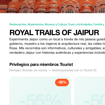
Restaurantes
,
Alojamientos
,
Museos y Cultura
,
Tours y Actividades
,
Familia y
ROYAL TRAILS OF JAIPUR
Experimenta Jaipur como un local a través de mis paseos guiados 
gobierno, muestro a los viajeros la arquitectura real, las calles 
Rosa. Mis recorridos son informativos, culturales y amigables; e
verdadero Jaipur con historias auténticas y experiencias inolvid
Privilegios para miembros Tourist
Ventajas directas de socios — desbloqueadas con tu Tourist ID.
-55%
-55%
-5