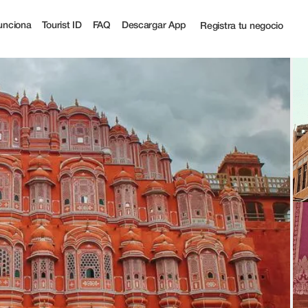
unciona
Tourist ID
FAQ
Descargar App
Registra tu negocio