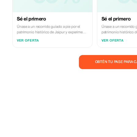
Sé el primero
Sé el primero
Únase a un recorrido guiado a pie por el
Únase a un recorrido g
patrimonio histórico de Jaipur y experimente
patrimonio histórico d
los auténticos Senderos Reales de la Ciudad
los auténticos Sender
VER OFERTA
VER OFERTA
Rosa. Este recorrido incluye narración de
Rosa. Este recorrido i
historias en los principales lugares de
historias en los princi
interés, información sobre la cultura local y
interés, información so
visitas a callejones escondidos, templos
visitas a callejones e
OBTÉN TU PASE PARA 
antiguos, pozos escalonados y vibrantes
antiguos, pozos escal
mercados. Soy guía turístico oficial con
mercados. Soy guía tur
licencia y ofrezco tours en inglés y español,
licencia y ofrezco tour
garantizando una experiencia atractiva y
garantizando una exper
cómoda para viajeros internacionales.
cómoda para viajeros i