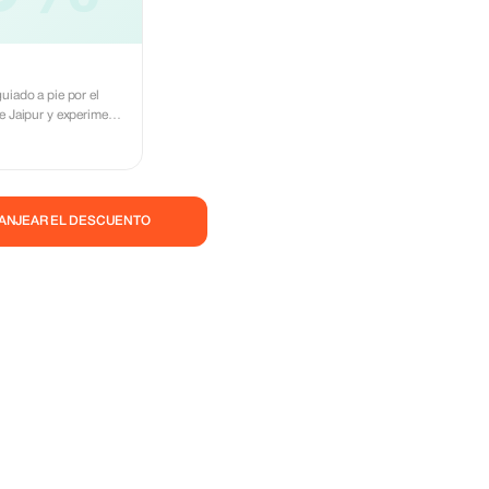
uiado a pie por el
e Jaipur y experimente
os Reales de la Ciudad
ncluye narración de
pales lugares de
bre la cultura local y
scondidos, templos
CANJEAR EL DESCUENTO
onados y vibrantes
ístico oficial con
s en inglés y español,
iencia atractiva y
nternacionales.