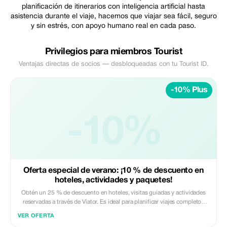
planificación de itinerarios con inteligencia artificial hasta
asistencia durante el viaje, hacemos que viajar sea fácil, seguro
y sin estrés, con apoyo humano real en cada paso.
Privilegios para miembros Tourist
Ventajas directas de socios — desbloqueadas con tu Tourist ID.
-10% Plus
-10%
Oferta especial de verano: ¡10 % de descuento en
hoteles, actividades y paquetes!
Obtén un 25 % de descuento en hoteles, visitas guiadas y actividades
reservadas a través de Viator. Es ideal para planificar viajes completos
desde una sola plataforma. Aplica el código promocional durante la
VER OFERTA
finalización del pago en línea. Solo válido para servicios elegibles.