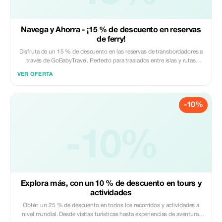
Navega y Ahorra - ¡15 % de descuento en reservas
de ferry!
Disfruta de un 15 % de descuento en las reservas de transbordadores a
través de GoBabyTravel. Perfecto para traslados entre islas y rutas
panorámicas por destinos seleccionados. Aplica el código promocional
VER OFERTA
al finalizar la compra. Válido solo para reservas en línea, sujeto a
disponibilidad del operador.
-10%
-10%
Explora más, con un 10 % de descuento en tours y
actividades
Obtén un 25 % de descuento en todos los recorridos y actividades a
nivel mundial. Desde visitas turísticas hasta experiencias de aventura,