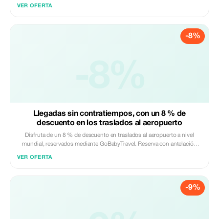
reserva fácilmente con Viator e introduce el código al finalizar la compra.
VER OFERTA
Solo válido online. Pueden aplicarse términos específicos para cada
actividad.
-8%
-8%
Llegadas sin contratiempos, con un 8 % de
descuento en los traslados al aeropuerto
Disfruta de un 8 % de descuento en traslados al aeropuerto a nivel
mundial, reservados mediante GoBabyTravel. Reserva con antelación
servicios confiables de recogida y traslado para llegadas y salidas sin
VER OFERTA
estrés. Solo reservas online. Válido en rutas elegibles y sujeto a
disponibilidad.
-9%