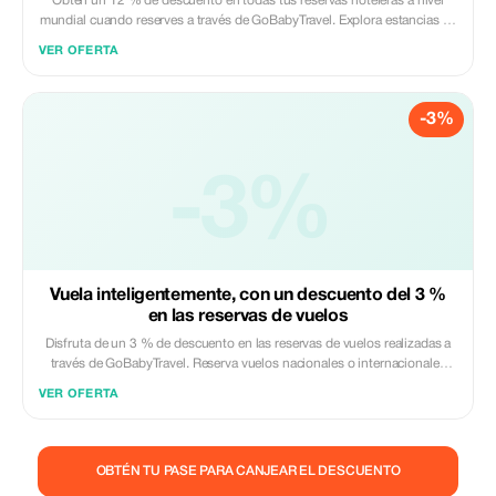
Obtén un 12 % de descuento en todas tus reservas hoteleras a nivel
mundial cuando reserves a través de GoBabyTravel. Explora estancias en
los mejores destinos globales y aplica el código promocional al finalizar
VER OFERTA
la compra. Solo reservaciones en línea. Pueden aplicarse términos de
disponibilidad y propiedad.
-3%
-3%
Vuela inteligentemente, con un descuento del 3 %
en las reservas de vuelos
Disfruta de un 3 % de descuento en las reservas de vuelos realizadas a
través de GoBabyTravel. Reserva vuelos nacionales o internacionales
fácilmente en nuestra plataforma y aplica el código promocional al
VER OFERTA
finalizar la compra. Válido solo para reservas en línea. Sin necesidad de
presentarse físicamente. Sujeto a disponibilidad y términos de la
aerolínea.
OBTÉN TU PASE PARA CANJEAR EL DESCUENTO