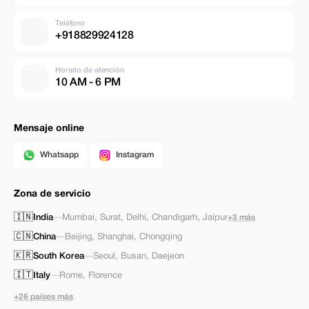
Teléfono
+918829924128
Horario de atención
10 AM - 6 PM
Mensaje online
Whatsapp
Instagram
Zona de servicio
🇮🇳
India
—
Mumbai
,
Surat
,
Delhi
,
Chandigarh
,
Jaipur
+3 más
🇨🇳
China
—
Beijing
,
Shanghai
,
Chongqing
🇰🇷
South Korea
—
Seoul
,
Busan
,
Daejeon
🇮🇹
Italy
—
Rome
,
Florence
+26 países más