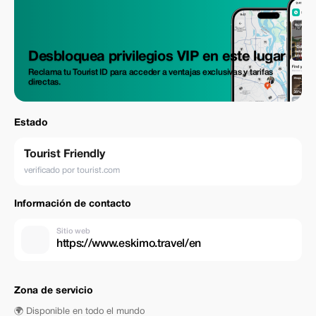
Desbloquea privilegios VIP en este lugar
Reclama tu Tourist ID para acceder a ventajas exclusivas y tarifas
directas.
Estado
Tourist Friendly
verificado por tourist.com
Información de contacto
Sitio web
https://www.eskimo.travel/en
Zona de servicio
🌍 Disponible en todo el mundo