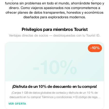
funciona sin problemas en todo el mundo, ahorrándote tiempo y
dinero. Como viajeros apasionados nos comprometemos a
ofrecer planes de datos transparentes, honestos y económicos
diseñados para exploradores modernos.
Privilegios para miembros Tourist
Ventajas directas de socios — desbloqueadas con tu Tourist ID.
-10%
-10%
¡Disfruta de un 10% de descuento en tu compra!
¡Canjea 1 GB de datos globales de cortesía y disfruta de un 10 % de
descuento en tu compra! Términos y condiciones: • El código de regalo
solo puede ser canjeado por nuevos usuarios de Eskimo.
VER OFERTA