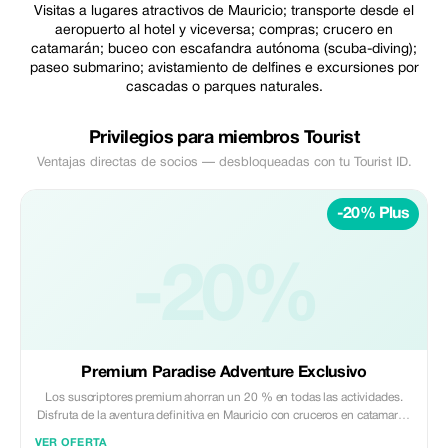
Visitas a lugares atractivos de Mauricio; transporte desde el
aeropuerto al hotel y viceversa; compras; crucero en
catamarán; buceo con escafandra autónoma (scuba-diving);
paseo submarino; avistamiento de delfines e excursiones por
cascadas o parques naturales.
Privilegios para miembros Tourist
Ventajas directas de socios — desbloqueadas con tu Tourist ID.
-20% Plus
-20%
Premium Paradise Adventure Exclusivo
Los suscriptores premium ahorran un 20 % en todas las actividades.
Disfruta de la aventura definitiva en Mauricio con cruceros en catamarán
de lujo, avistamiento exclusivo de delfines y más.
VER OFERTA