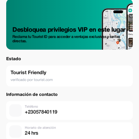
Desbloquea privilegios VIP en este lugar
Reclama tu Tourist ID para acceder a ventajas exclusivas y tarifas
directas.
Estado
Tourist Friendly
verificado por tourist.com
Información de contacto
Teléfono
+23057840119
Horario de atención
24 hrs