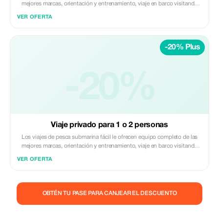
mejores marcas, orientación y entrenamiento, viaje en barco visitando
diferentes lugares a distintas profundidades buscando especies
VER OFERTA
diversas. Agua y bebidas, sashimi o ceviche es opcional; el viaje dura
aproximadamente entre 4 y 5 horas. Otros pescadores pueden unirse a
nosotros.
-20% Plus
-20%
Viaje privado para 1 o 2 personas
Los viajes de pesca submarina fácil le ofrecen equipo completo de las
mejores marcas, orientación y entrenamiento, viaje en barco visitando
diferentes lugares con diferente profundidad buscando especies
VER OFERTA
distintas. Agua y bebidas, el sashimi o ceviches son opcionales; es un
viaje que dura unas 4 ó 5 horas aproximadamente. Pida por todo el día si
cree ser capaz.
OBTÉN TU PASE PARA CANJEAR EL DESCUENTO