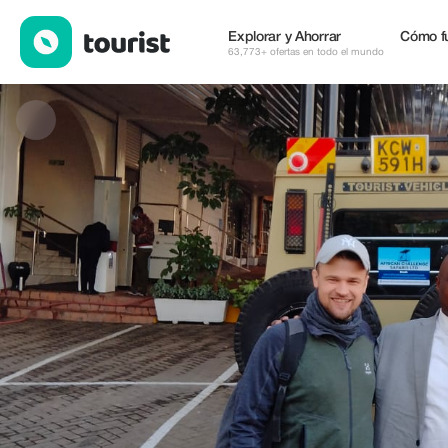
AfricanChallenge Safaris — Alojamientos | Up to 30% off | Tour
Explorar y Ahorrar
Cómo f
63,773+ ofertas en todo el mundo