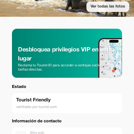
Ver todas las fotos
Desbloquea privilegios VIP en este
lugar
Reclama tu Tourist ID para acceder a ventajas exclusivas y
tarifas directas.
Estado
Tourist Friendly
verificado por tourist.com
Información de contacto
Sitio web