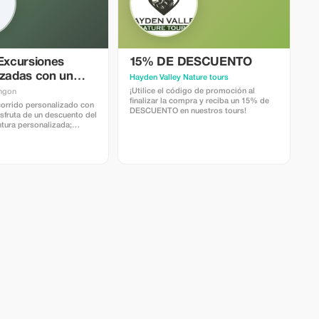
 Excursiones
15% DE DESCUENTO
izadas con un
Hayden Valley Nature tours
o del 5%!
¡Utilice el código de promoción al
ngon
finalizar la compra y reciba un 15% de
corrido personalizado con
DESCUENTO en nuestros tours!
sfruta de un descuento del
ntura personalizada;
cualquier viajero.