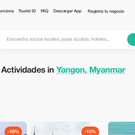
ar — Tourist
unciona
Tourist ID
FAQ
Descargar App
Registra tu negocio
 Actividades in
Yangon, Myanmar
-10%
-10%