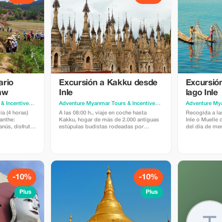
ario
Excursión a Kakku desde
Excursión
aw
Inle
lago Inle
Adventure Myanmar Tours & Incentives
· Yangon
Adventure Myanmar Tours & Incentives
· Yangon
a (4 horas)
A las 08:00 h., viaje en coche hasta
Recogida a las
anthe:
Kakku, hogar de más de 2.000 antiguas
Inle o Muelle
nús, disfrutar
estúpulas budistas rodeadas por
del día de mer
 caminar por
colinas pintorescas. Explora el lugar
horario). Expl
, visitar el
con un guía pa-o y descubre tradiciones
antiguos estup
no de ciruela y
locales. Continúa hacia la bodega de
Khone, la pag
 por persona
Aye Thar Yar antes de regresar a Inle.
monasterio Ng
ye guía,
Precio: 145 USD por persona (mínimo 2
USD por perso
cales y
personas). Incluye: Coche, guía e
Incluye: barco
 de la
entrada al sitio. No incluye: comidas
tarifa de zona
-10%
-10%
Plus
Plus