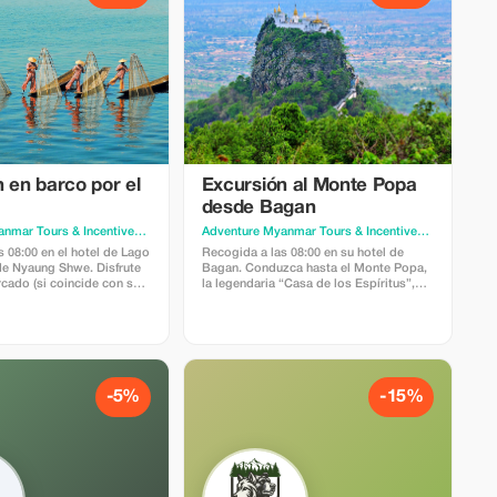
 en barco por el
Excursión al Monte Popa
desde Bagan
Adventure Myanmar Tours & Incentives
· Yangon
Adventure Myanmar Tours & Incentives
· Yangon
 08:00 en el hotel de Lago
Recogida a las 08:00 en su hotel de
 de Nyaung Shwe. Disfrute
Bagan. Conduzca hasta el Monte Popa,
cado (si coincide con su
la legendaria “Casa de los Espíritus”,
ora la aldea de Indein y los
pasando por pueblos y plantaciones de
as, luego visite Inn Paw
azúcar de palma. Suba los 777
oda Phaung Daw Oo y el
escalones al templo de la cima para
a Hpe Chaung. Precio: 75
disfrutar de vistas panorámicas, luego
na (mínimo 2 personas).
regrese a Bagan. Precio: 120 USD por
 privado, guía. No incluye:
persona (mínimo 2 personas). Incluye:
, coche, comida
coche con aire acondicionado, guía. No
-5%
-15%
incluye: tasas de zona, comidas.