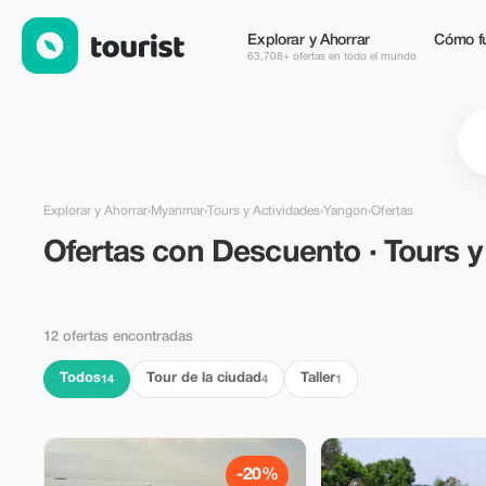
Ofertas con Descuento · Tours y Actividades in Yangon, Myanm
Explorar y Ahorrar
Cómo f
63,708+ ofertas en todo el mundo
Explorar y Ahorrar
›
Myanmar
›
Tours y Actividades
›
Yangon
›
Ofertas
Ofertas con Descuento · Tours y
12 ofertas encontradas
Todos
Tour de la ciudad
Taller
14
4
1
-20%