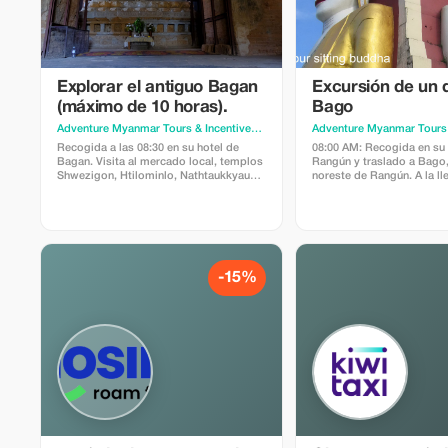
Explorar el antiguo Bagan
Excursión de un d
(máximo de 10 horas).
Bago
Adventure Myanmar Tours & Incentives
· Yangon
Recogida a las 08:30 en su hotel de
08:00 AM: Recogida en su 
Bagan. Visita al mercado local, templos
Rangún y traslado a Bago,
Shwezigon, Htilominlo, Nathtaukkyaung,
noreste de Rangún. A la l
Ananda, Gubyaukgyi, Manuha,
puntos destacados del rec
Dhamayangyi y Sulamani; ver la
monasterio de Kya Khat W
artesanía de laca, atardecer en Sunset
observar uno de los tres 
Hill. Precio: 75 USD por persona
más grandes del país y la
(mínimo 2 personas). Incluye coche con
monástica budista, así c
aire acondicionado y guía que habla
de comida de miles de mo
inglés. No incluye tasas de zona ni
toman su última comida de
-15%
comidas.
10:30 am en completo sil
tarde, visita a la magníf
Maw Daw, un templo con 
2.000 años de antigüedad. 
Hinthar Gone, una colina 
santuarios de 37 Natas, d
aprenderá sobre el culto 
birmano gracias a su guía 
local. Y también al sitio d
Kanbawzathardi, famoso p
Bayint Naung del siglo XV 
tarde, visite Shwe Thar Ly