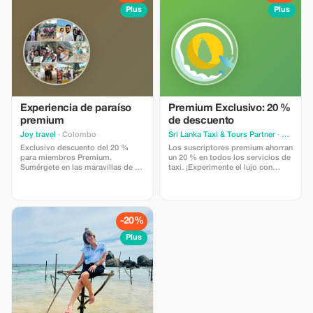
de la reserva y su confirmación.
Plus
Plus
Experiencia de paraíso
Premium Exclusivo: 20 %
premium
de descuento
Joy travel
· Colombo
Sri Lanka Taxi & Tours Partner
· Colombo
Exclusivo descuento del 20 %
Los suscriptores premium ahorran
para miembros Premium.
un 20 % en todos los servicios de
Sumérgete en las maravillas de Sri
taxi. ¡Experimente el lujo con
Lanka con recorridos de lujo e
menos coste!
itinerarios personalizados.
-20%
Plus