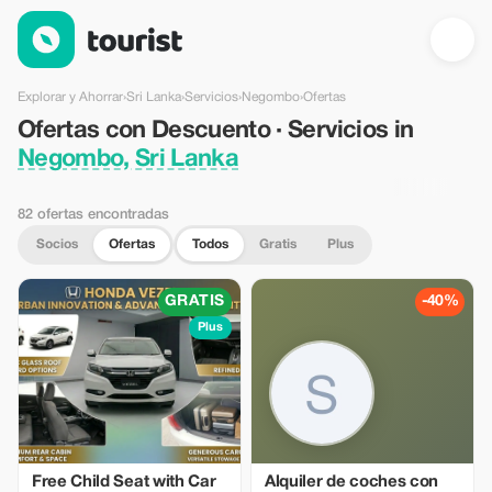
Ofertas con Descuento · Servicios in Negombo, Sri Lanka — To
Explorar y Ahorrar
›
Sri Lanka
›
Servicios
›
Negombo
›
Ofertas
Ofertas con Descuento · Servicios in
Negombo, Sri Lanka
82 ofertas encontradas
Socios
Ofertas
Todos
Gratis
Plus
GRATIS
-40%
Plus
Free Child Seat with Car
Alquiler de coches con