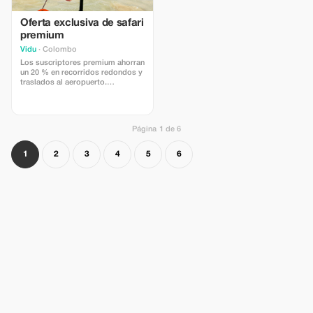
Oferta exclusiva de safari
premium
Vidu
· Colombo
Los suscriptores premium ahorran
un 20 % en recorridos redondos y
traslados al aeropuerto.
Desbloquea ahorros exclusivos y
explora Sri Lanka con estilo.
Página 1 de 6
1
2
3
4
5
6