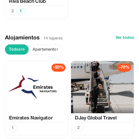
Riva Beach Club
2
1
Alojamientos
Ver todos
· 14 lugares
Todos
Apartamento
14
1
-50%
-70%
Emirates Navigator
DJay Global Travel
1
2