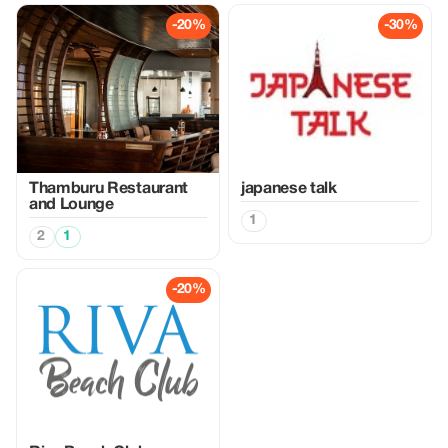
-20%
-30%
Thamburu Restaurant
japanese talk
and Lounge
1
2
1
-20%