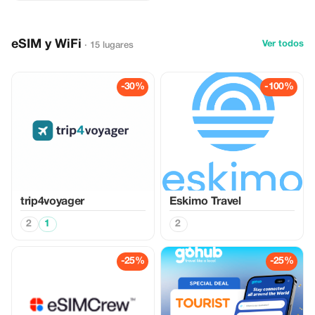
eSIM y WiFi
Ver todos
· 15 lugares
-30%
-100%
trip4voyager
Eskimo Travel
2
1
2
-25%
-25%