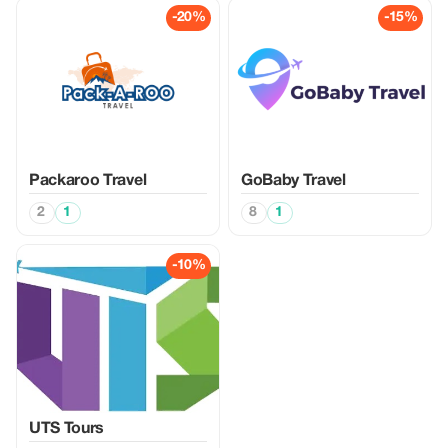
-20%
-15%
Packaroo Travel
GoBaby Travel
2
1
8
1
-10%
UTS Tours