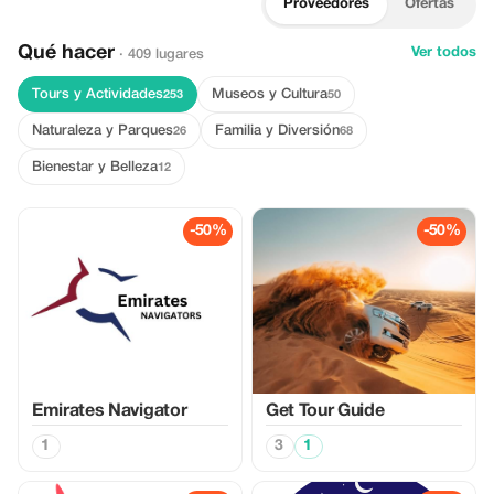
Proveedores
Ofertas
Qué hacer
Ver todos
· 409 lugares
Tours y Actividades
Museos y Cultura
253
50
Naturaleza y Parques
Familia y Diversión
26
68
Bienestar y Belleza
12
-50%
-50%
Emirates Navigator
Get Tour Guide
1
3
1