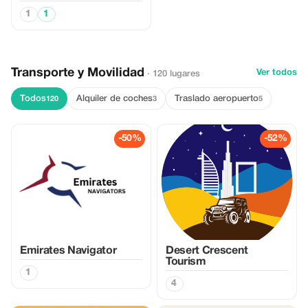
1
1
Transporte y Movilidad
Ver todos
· 120 lugares
Todos
Alquiler de coches
Traslado aeropuerto
120
3
5
-50%
-52%
Emirates Navigator
Desert Crescent
Tourism
1
4