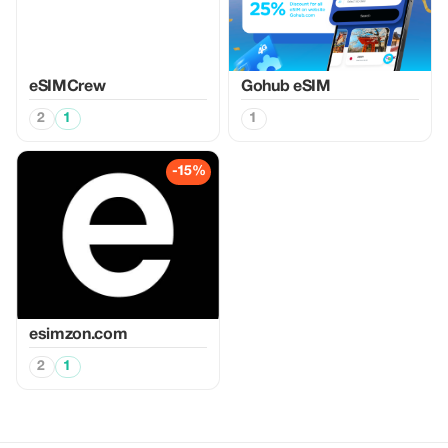
eSIMCrew
Gohub eSIM
2
1
1
-15%
esimzon.com
2
1