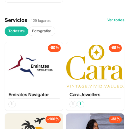
Servicios
Ver todos
· 129 lugares
Todos
Fotografía
129
1
-50%
-65%
Emirates Navigator
Cara Jewellers
1
1
1
-100%
-33%