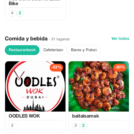
Bike
4
2
Comida y bebida
Ver todos
· 31 lugares
Restaurantes
Cafeterías
Bares y Pubs
20
6
5
-53%
-30%
OODLES WOK
baitalsamak
3
3
2