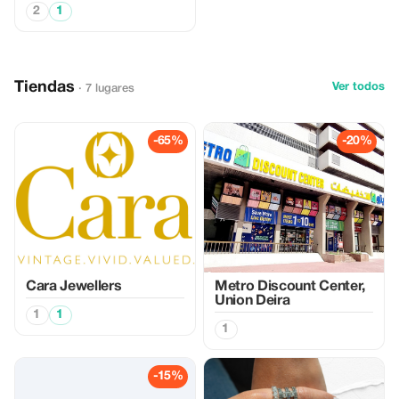
2
1
Tiendas
Ver todos
· 7 lugares
-65%
-20%
Cara Jewellers
Metro Discount Center,
Union Deira
1
1
1
-15%