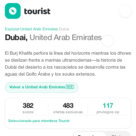
Descubre Dubai, United Arab Emirates
Explorar
›
United Arab Emirates
›
Dubai
Dubai
,
United Arab Emirates
El Burj Khalifa perfora la línea del horizonte mientras los dhows
se deslizan frente a marinas ultramodernas—la historia de
Dubái del desierto a los rascacielos se desarrolla contra las
aguas del Golfo Árabe y los souks extensos.
Volver a United Arab Emirates
🇦🇪
382
483
117
socios
ofertas exclusivas
privilegios vip
Seleccionado para miembros Tourist