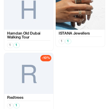
Hamdan Old Dubai
ISTANA Jewellers
Walking Tour
1
1
1
1
-10%
Redtrees
1
1